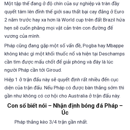
Một tập thể đang ở độ chín của sự nghiệp và tràn đầy
quyết tâm lên đỉnh thế giới sau thất bại cay đắng ở Euro
2 năm trước hay xa hơn là World cup trên đất Brazil hứa
hẹn sẽ cuốn phăng mọi vật cản trên con đường đế
vương của mình.
Pháp cũng đang gặp một số vấn đề, Pogba hay Mbappe
không khác gì một khối thuốc nổ và hiện tại Deschamps
cần tìm được mấu chốt để giải phóng và đây là lúc
người Pháp cần tới Giroud.
Hiệp 1 ở trận đấu này sẽ quyết định rất nhiều đến cục
diện của trận đấu. Nếu Pháp có được bàn thắng sớm thì
gần như không có cơ hội cho Australia ở trận đấu này.
Con số biết nói – Nhận định bóng đá Pháp –
Úc
Pháp thắng kèo 3/4 trận gần nhất.