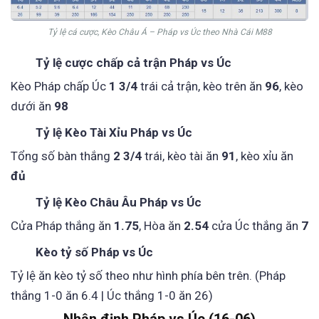
Tỷ lệ cá cược, Kèo Châu Á – Pháp vs Úc theo Nhà Cái M88
Tỷ lệ cược chấp cả trận Pháp vs Úc
Kèo Pháp chấp Úc
1 3/4
trái cả trận, kèo trên ăn
96
, kèo
dưới ăn
98
Tỷ lệ Kèo Tài Xỉu Pháp vs Úc
Tổng số bàn thắng
2 3/4
trái, kèo tài ăn
91
, kèo xỉu ăn
đủ
Tỷ lệ Kèo Châu Âu Pháp vs Úc
Cửa Pháp thắng ăn
1.75
, Hòa ăn
2.54
cửa Úc thắng ăn
7
Kèo tỷ số Pháp vs Úc
Tỷ lệ ăn kèo tỷ số theo như hình phía bên trên. (Pháp
thắng 1-0 ăn 6.4 | Úc thắng 1-0 ăn 26)