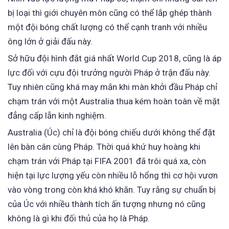
bị loại thì giới chuyên môn cũng có thể lắp ghép thành
một đội bóng chất lượng có thể cạnh tranh với nhiều
ông lớn ở giải đấu này.
Sở hữu đội hình đắt giá nhất World Cup 2018, cũng là áp
lực đối với cựu đội trưởng người Pháp ở trận đấu này.
Tuy nhiên cũng khá may mắn khi màn khởi đầu Pháp chỉ
chạm trán với một Australia thua kém hoàn toàn về mặt
đẳng cấp lẫn kinh nghiệm.
Australia (Úc) chỉ là đội bóng chiếu dưới không thể đặt
lên bàn cân cùng Pháp. Thời quá khứ huy hoàng khi
chạm trán với Pháp tại FIFA 2001 đã trôi quá xa, còn
hiện tại lực lượng yếu còn nhiều lỗ hổng thì cơ hội vươn
vào vòng trong còn khá khó khăn. Tuy rằng sự chuẩn bị
của Úc với nhiều thành tích ấn tượng nhưng nó cũng
không là gì khi đối thủ của họ là Pháp.