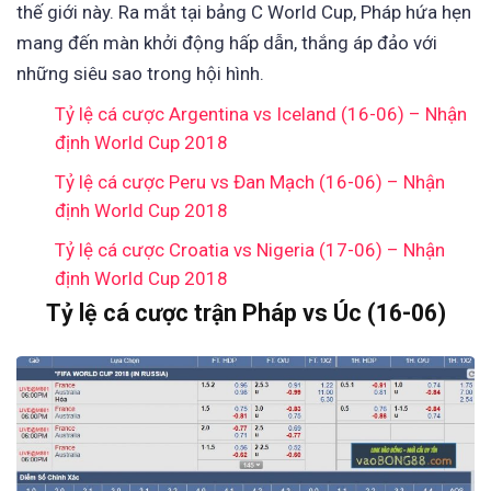
thế giới này. Ra mắt tại bảng C World Cup, Pháp hứa hẹn
mang đến màn khởi động hấp dẫn, thắng áp đảo với
những siêu sao trong hội hình.
Tỷ lệ cá cược Argentina vs Iceland (16-06) – Nhận
định World Cup 2018
Tỷ lệ cá cược Peru vs Đan Mạch (16-06) – Nhận
định World Cup 2018
Tỷ lệ cá cược Croatia vs Nigeria (17-06) – Nhận
định World Cup 2018
Tỷ lệ cá cược trận Pháp vs Úc (16-06)