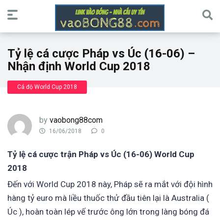
Tỷ lệ cá cược Pháp vs Úc (16-06) –
Nhận định World Cup 2018
Cá độ World Cup 2018
by
vaobong88com
16/06/2018
0
Tỷ lệ cá cược trận Pháp vs Úc (16-06) World Cup
2018
Đến với World Cup 2018 này, Pháp sẽ ra mắt với đội hình
hàng tỷ euro mà liều thuốc thử đầu tiên lại là Australia (
Úc ), hoàn toàn lép vế trước ông lớn trong làng bóng đá