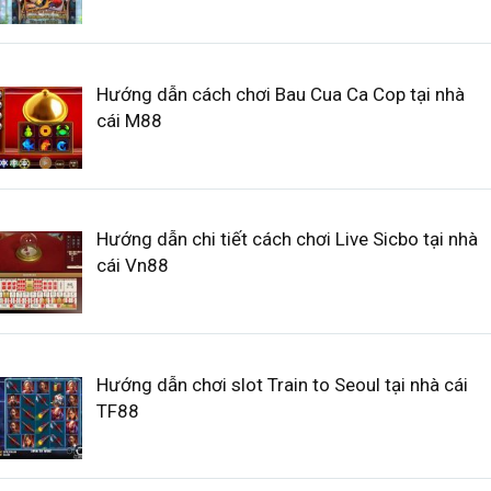
Hướng dẫn cách chơi Bau Cua Ca Cop tại nhà
cái M88
Hướng dẫn chi tiết cách chơi Live Sicbo tại nhà
cái Vn88
Hướng dẫn chơi slot Train to Seoul tại nhà cái
TF88