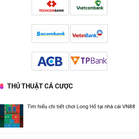
THỦ THUẬT CÁ CƯỢC
Tìm hiểu chi tiết chơi Long Hổ tại nhà cái VN88