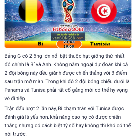
Bảng G có 2 ông lớn nổi bật thuộc hạt giống thứ nhất
đó chính là Bỉ và Anh. Không nằm ngoại dự đoán khi cả
2 đội bóng này đều giành được chiến thắng với 3 điểm
sau trận mở màn. Trong khi đó 2 đội bóng chiếu dưới là
Panama và Tunisa phải rất cố gắng mới có thể hy vọng
vé đi tiếp.
Trận đấu lượt 2 lần này, Bỉ chạm trán với Tunisa được
đánh giá là yếu hơn, khả năng cao họ có được chiến
thắng nhưng có cách biệt tỷ số hay không thì khó có thể
nói trước.