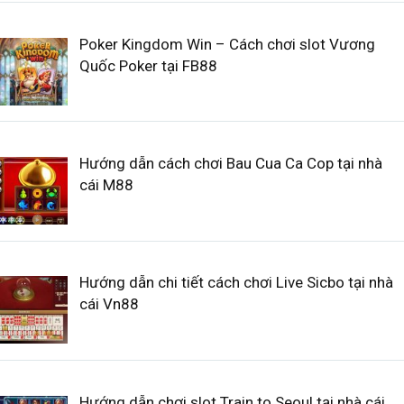
Poker Kingdom Win – Cách chơi slot Vương
Quốc Poker tại FB88
Hướng dẫn cách chơi Bau Cua Ca Cop tại nhà
cái M88
Hướng dẫn chi tiết cách chơi Live Sicbo tại nhà
cái Vn88
Hướng dẫn chơi slot Train to Seoul tại nhà cái