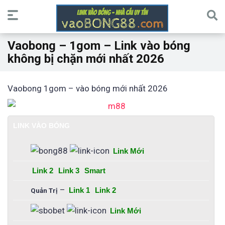
Vaobong – 1gom – Link vào bóng
không bị chặn mới nhất 2026
Vaobong 1gom – vào bóng mới nhất 2026
LINK VÀO BÓNG
Link Mới
Link 2
Link 3
Smart
–
Link 1
Link 2
Quản Trị
Link Mới