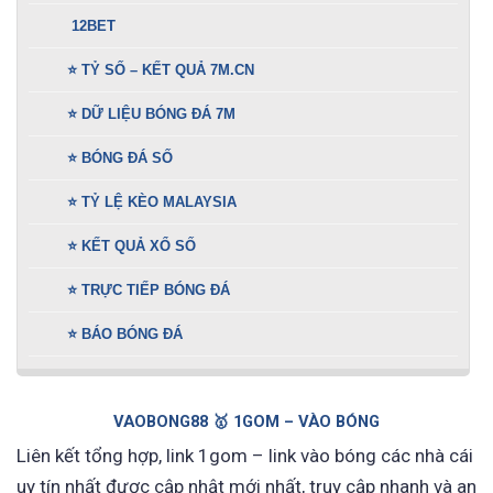
12BET
⭐ TỶ SỐ – KẾT QUẢ 7M.CN
⭐ DỮ LIỆU BÓNG ĐÁ 7M
⭐ BÓNG ĐÁ SỐ
⭐ TỶ LỆ KÈO MALAYSIA
⭐ KẾT QUẢ XỔ SỐ
⭐ TRỰC TIẾP BÓNG ĐÁ
⭐ BÁO BÓNG ĐÁ
VAOBONG88 🥇 1GOM – VÀO BÓNG
Liên kết tổng hợp, link 1gom – link vào bóng các nhà cái
uy tín nhất được cập nhật mới nhất, truy cập nhanh và an