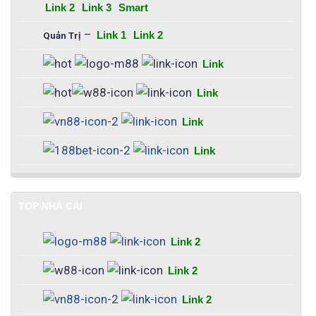
Link 2
Link 3
Smart
–
Link 1
Link 2
Quản Trị
Link
Link
Link
Link
TOP NHÀ CÁI
Link 2
Link 2
Link 2