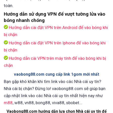
toàn.
Hướng dẫn sử dụng VPN để vượt tường lửa vào
bóng nhanh chóng
Hướng dẫn cài đặt VPN trên Android để vào bóng khi
bị chặn
Hướng dẫn cài đặt VPN trên Iphone để vào bóng khi
bị chặn
Hướng dẫn cài VPN trên máy tính để vào bóng khi bị
chặn
vaobong88.com cung cấp link 1gom mới nhất
Bạn gặp khó khăn khi tìm link vào các Nhà cái uy tín?
Nhà cái bị chặn? Đừng lo! vaobong88.com sẽ giúp bạn
cập nhật link vào các Nhà cái uy tín nhất hiện nay như
m88
, w88, vn88, bong88, viva88, sbobet…
Vaobong88.com hướng dẫn lựa chọn Nhà cái uy tín để