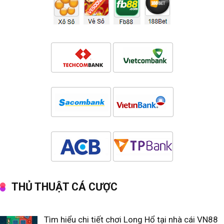
THỦ THUẬT CÁ CƯỢC
Tìm hiểu chi tiết chơi Long Hổ tại nhà cái VN88