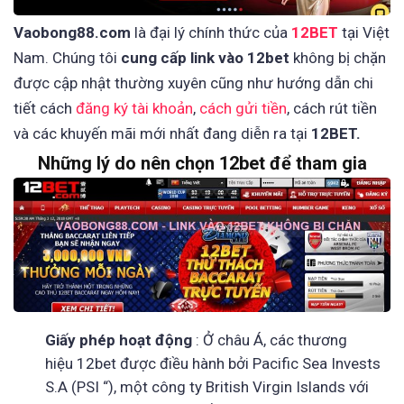
Vaobong88.com
là đại lý chính thức của
12BET
tại Việt
Nam. Chúng tôi
cung cấp link vào 12bet
không bị chặn
được cập nhật thường xuyên cũng như hướng dẫn chi
tiết cách
đăng ký tài khoản
,
cách gửi tiền
, cách rút tiền
và các khuyến mãi mới nhất đang diễn ra tại
12BET.
Những lý do nên chọn 12bet để tham gia
Giấy phép hoạt động
: Ở châu Á, các thương
hiệu 12bet được điều hành bởi Pacific Sea Invests
S.A (PSI “), một công ty British Virgin Islands với