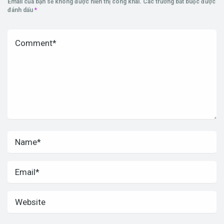
Email của bạn sẽ không được hiển thị công khai.
Các trường bắt buộc được
đánh dấu
*