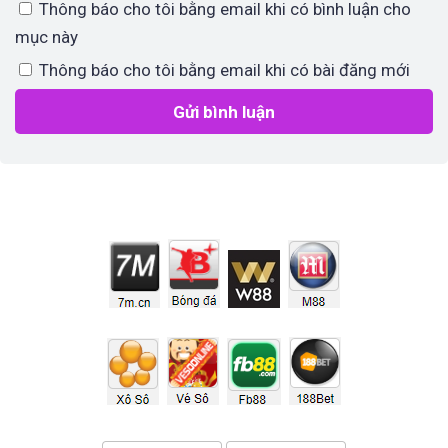
Thông báo cho tôi bằng email khi có bình luận cho
mục này
Thông báo cho tôi bằng email khi có bài đăng mới