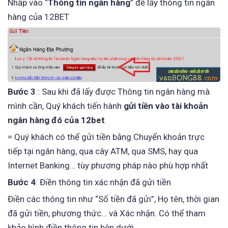
Nhấp vào “
Thông tin ngân hàng
” để lấy thông tin ngân
hàng của 12BET
Bước 3
: Sau khi đã lấy được Thông tin ngân hàng mà
mình cần, Quý khách tiến hành
gửi tiền vào tài khoản
ngân hàng đó của 12bet
= Quý khách có thể gửi tiền bằng Chuyển khoản trực
tiếp tại ngân hàng, qua cây ATM, qua SMS, hay qua
Internet Banking… tùy phương pháp nào phù hợp nhất
Bước 4
: Điền thông tin xác nhận đã gửi tiền
Điền các thông tin như “Số tiền đã gửi”, Họ tên, thời gian
đã gửi tiền, phương thức… và Xác nhận. Có thể tham
khảo hình điền thông tin bên dưới