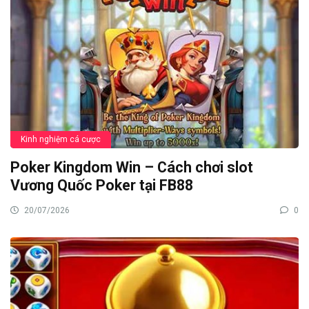
Kinh nghiệm cá cược
Poker Kingdom Win – Cách chơi slot
Vương Quốc Poker tại FB88
20/07/2026
0