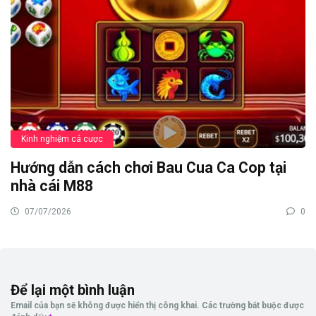
Kinh nghiệm cá cược
Hướng dẫn cách chơi Bau Cua Ca Cop tại
nhà cái M88
07/07/2026
0
Để lại một bình luận
Email của bạn sẽ không được hiển thị công khai.
Các trường bắt buộc được