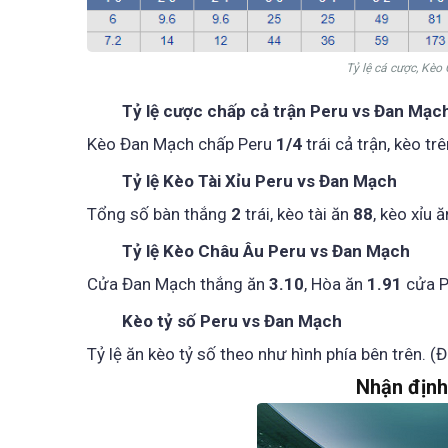
Tỷ lệ cá cược, Kè
Tỷ lệ cược chấp cả trận Peru vs Đan Mạc
Kèo Đan Mạch chấp Peru
1/4
trái cả trận, kèo tr
Tỷ lệ Kèo Tài Xỉu Peru vs Đan Mạch
Tổng số bàn thắng
2
trái, kèo tài ăn
88
, kèo xỉu 
Tỷ lệ Kèo Châu Âu Peru vs Đan Mạch
Cửa Đan Mạch thắng ăn
3.10
, Hòa ăn
1.91
cửa P
Kèo tỷ số Peru vs Đan Mạch
Tỷ lệ ăn kèo tỷ số theo như hình phía bên trên. 
Nhận định