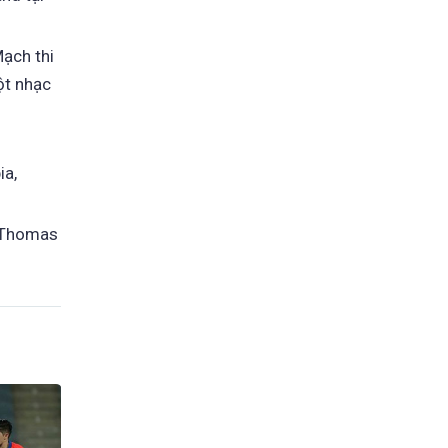
Mạch thi
ột nhạc
ia,
, Thomas