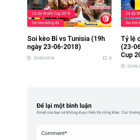
Cá độ World Cup 2018
Cá độ W
Soi kèo bóng đá
Soi kèo
Soi kèo Bỉ vs Tunisia (19h
Tỷ lệ 
ngày 23-06-2018)
(23-0
Cup 2
23/06/2018
0
23/06/
Để lại một bình luận
Email của bạn sẽ không được hiển thị công khai.
Các trườn