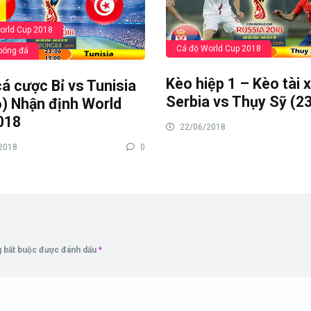
orld Cup 2018
Cá độ World Cup 2018
 bóng đá
Kèo hiệp 1 – Kèo tài x
cá cược Bỉ vs Tunisia
Serbia vs Thụy Sỹ (2
6) Nhận định World
018
22/06/2018
2018
0
g bắt buộc được đánh dấu
*