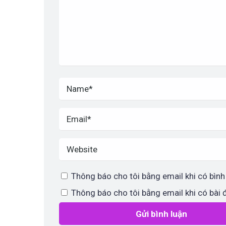
Thông báo cho tôi bằng email khi có bìn
Thông báo cho tôi bằng email khi có bài