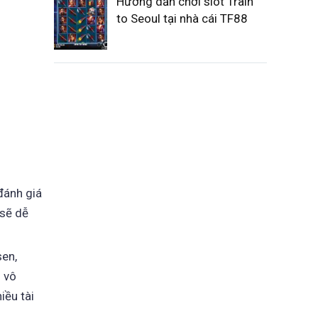
Hướng dẫn chơi slot Train
to Seoul tại nhà cái TF88
đánh giá
 sẽ dễ
sen,
 vô
iều tài