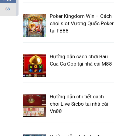
Poker Kingdom Win – Cách
chơi slot Vương Quốc Poker
tại FB88
Hướng dẫn cách chơi Bau
Cua Ca Cop tại nhà cái M88
Hướng dẫn chi tiết cách
chơi Live Sicbo tại nhà cái
Vn88