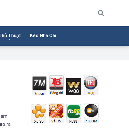
Thủ Thuật
Kèo Nhà Cái
 Nam
ạo ra