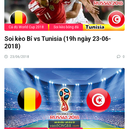
Cá độ World Cup 2018
Soi kèo bóng đá
Soi kèo Bỉ vs Tunisia (19h ngày 23-06-
2018)
23/06/2018
0