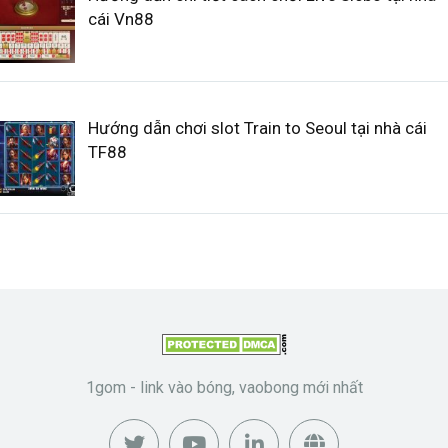
cái Vn88
Hướng dẫn chơi slot Train to Seoul tại nhà cái
TF88
1gom - link vào bóng, vaobong mới nhất