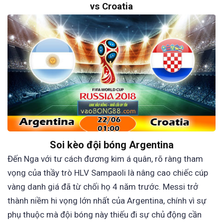
vs Croatia
Soi kèo đội bóng Argentina
Đến Nga với tư cách đương kim á quân, rõ ràng tham
vọng của thầy trò HLV Sampaoli là nâng cao chiếc cúp
vàng danh giá đã từ chối họ 4 năm trước. Messi trở
thành niềm hi vọng lớn nhất của Argentina, chính vì sự
phụ thuộc mà đội bóng này thiếu đi sự chủ động cần