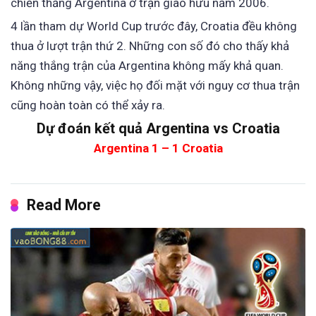
chiến thắng Argentina ở trận giao hữu năm 2006.
4 lần tham dự World Cup trước đây, Croatia đều không
thua ở lượt trận thứ 2. Những con số đó cho thấy khả
năng thắng trận của Argentina không mấy khả quan.
Không những vậy, việc họ đối mặt với nguy cơ thua trận
cũng hoàn toàn có thể xảy ra.
Dự đoán kết quả Argentina vs Croatia
Argentina 1 – 1 Croatia
Read More