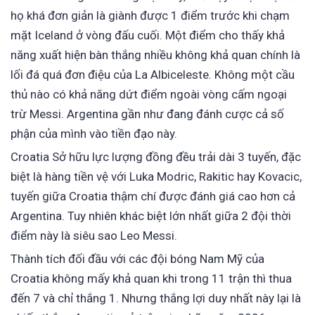
họ khá đơn giản là giành được 1 điểm trước khi chạm
mặt Iceland ở vòng đấu cuối. Một điểm cho thấy khả
năng xuất hiện bàn thắng nhiều không khả quan chính là
lối đá quá đơn điệu của La Albiceleste. Không một cầu
thủ nào có khả năng dứt điểm ngoài vòng cấm ngoại
trừ Messi. Argentina gần như đang đánh cược cả số
phận của mình vào tiền đạo này.
Croatia Sở hữu lực lượng đồng đều trải dài 3 tuyến, đặc
biệt là hàng tiền vệ với Luka Modric, Rakitic hay Kovacic,
tuyến giữa Croatia thậm chí được đánh giá cao hơn cả
Argentina. Tuy nhiên khác biệt lớn nhất giữa 2 đội thời
điểm này là siêu sao Leo Messi.
Thành tích đối đầu với các đội bóng Nam Mỹ của
Croatia không mấy khả quan khi trong 11 trận thì thua
đến 7 và chỉ thắng 1. Nhưng thắng lợi duy nhất này lại là