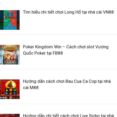
Tìm hiểu chi tiết chơi Long Hổ tại nhà cái VN88
Poker Kingdom Win – Cách chơi slot Vương
Quốc Poker tại FB88
Hướng dẫn cách chơi Bau Cua Ca Cop tại nhà
cái M88
Hướng dẫn chi tiết cách chơi Live Sicbo tại nhà