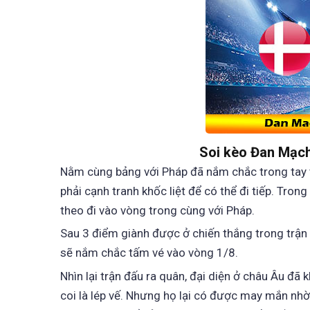
Soi kèo Đan Mạch
Nằm cùng bảng với Pháp đã nắm chắc trong tay t
phải cạnh tranh khốc liệt để có thể đi tiếp. Tro
theo đi vào vòng trong cùng với Pháp.
Sau 3 điểm giành được ở chiến thắng trong trận r
sẽ nắm chắc tấm vé vào vòng 1/8.
Nhìn lại trận đấu ra quân, đại diện ở châu Âu đã 
coi là lép vế. Nhưng họ lại có được may mắn nhờ 