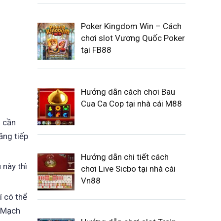
Poker Kingdom Win – Cách
chơi slot Vương Quốc Poker
tại FB88
Hướng dẫn cách chơi Bau
Cua Ca Cop tại nhà cái M88
u cần
ăng tiếp
Hướng dẫn chi tiết cách
 này thì
chơi Live Sicbo tại nhà cái
Vn88
í có thể
 Mạch