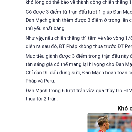
khó lòng có thể bảo vệ thành công chiến thắ
Có được 3 điểm từ trận đấu lượt 1 giúp Đan Mạch
Đan Mạch giành thêm được 3 điểm ở trong lần ch
thủ yếu nhất bảng.
Như vậy, nếu chiến thắng thì tấm vé vào vòng 1/8 sẽ
diễn ra sau đó, ĐT Pháp không thua trước ĐT Per
Mục tiêu giành được 3 điểm trong trận đấu này đ
tên sáng giá có thể mang lại hi vọng cho Đan Mạ
Chỉ cần thi đấu đúng sức, Đan Mạch hoàn toàn có 
Pháp và Peru.
Đan Mạch trong 6 lượt trận vừa qua thầy trò HLV
thua tới 2 trận.
Khó c