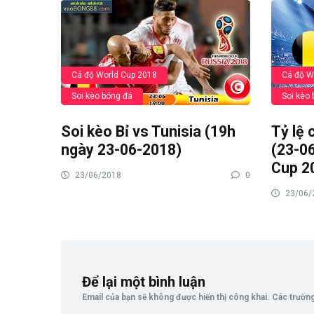
Cá độ World Cup 2018
Cá độ W
Soi kèo bóng đá
Soi kèo
Soi kèo Bỉ vs Tunisia (19h
Tỷ lệ 
ngày 23-06-2018)
(23-0
Cup 2
23/06/2018
0
23/06/
Để lại một bình luận
Email của bạn sẽ không được hiển thị công khai.
Các trườn