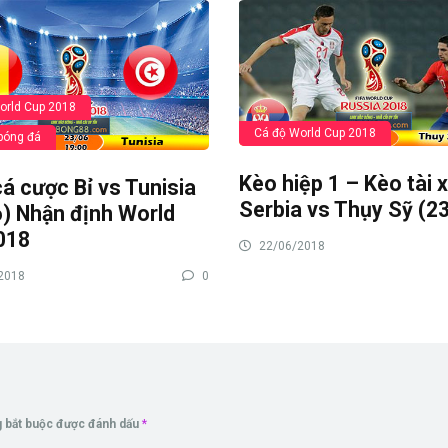
orld Cup 2018
Cá độ World Cup 2018
 bóng đá
Kèo hiệp 1 – Kèo tài x
cá cược Bỉ vs Tunisia
Serbia vs Thụy Sỹ (2
6) Nhận định World
018
22/06/2018
2018
0
g bắt buộc được đánh dấu
*