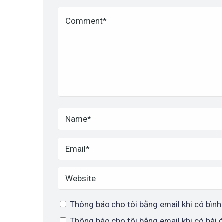
Thông báo cho tôi bằng email khi có bìn
Thông báo cho tôi bằng email khi có bài