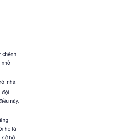
ự chênh
à nhỏ
́i nhà.
o đội
điều này,
năng
i họ là
 sở hở