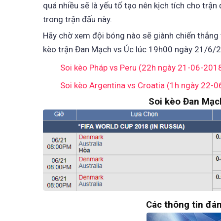
quá nhiều sẽ là yếu tố tạo nên kịch tích cho trậ
trong trận đấu này.
Hãy chờ xem đội bóng nào sẽ giành chiến thắng 
kèo trận Đan Mạch vs Úc lúc 19h00 ngày 21/6/
Soi kèo Pháp vs Peru (22h ngày 21-06-201
Soi kèo Argentina vs Croatia (1h ngày 22-
Soi kèo Đan Mạc
Các thông tin đá