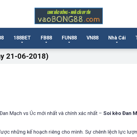
88
188BET
FB88
FUN88
VN88
Nhà Cái
ày 21-06-2018)
a Đan Mạch vs Úc mới nhất và chính xác nhất –
Soi kèo Đan 
 được những kế hoạch riêng cho mình. Sự chênh lệch lực lượ