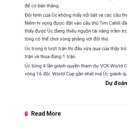
để có bàn thắng.
Đội hình của Úc không mấy nổi bật và các cầu th
Niềm hi vọng được đặt vào cầu thủ Tim Cahill đã
thấy được Úc đang thiếu nguồn tài năng trầm trọng.
lòng có thể chơi sòng phẳng với đối thủ.
Úc trong 6 lượt trận thi đấu vừa qua của thầy tr
trận và thua đúng 1 trận
Úc từng 4 lần giành quyền tham dự VCK World Cu
vòng 16 đội. World Cup gần nhát mà Úc giành q
Dự đoán
Read More