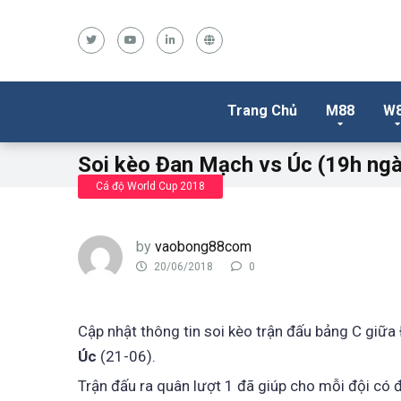
Trang Chủ
M88
W
Soi kèo Đan Mạch vs Úc (19h ng
Cá độ World Cup 2018
by
vaobong88com
20/06/2018
0
Cập nhật thông tin soi kèo trận đấu bảng C giữ
Úc
(21-06).
Trận đấu ra quân lượt 1 đã giúp cho mỗi đội có