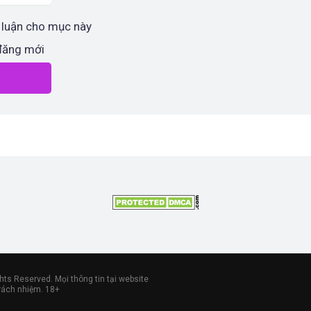
h luận cho mục này
 đăng mới
ghts Reserved. Mọi thông tin tại website
trách nhiệm. 18+