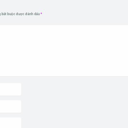
g bắt buộc được đánh dấu
*