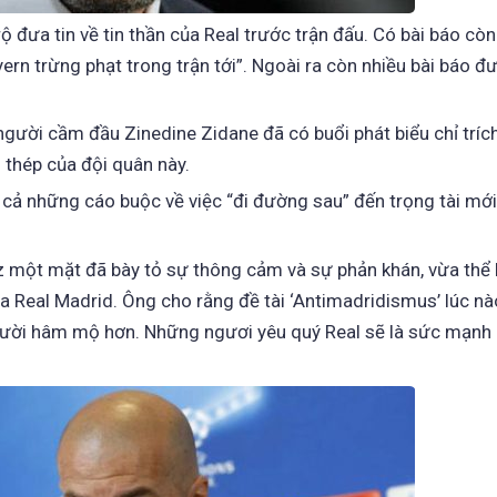
đưa tin về tin thần của Real trước trận đấu. Có bài báo còn 
ayern trừng phạt trong trận tới”. Ngoài ra còn nhiều bài báo đư
 người cầm đầu Zinedine Zidane đã có buổi phát biểu chỉ trí
 thép của đội quân này.
t cả những cáo buộc về việc “đi đường sau” đến trọng tài mớ
z một mặt đã bày tỏ sự thông cảm và sự phản khán, vừa thể 
a Real Madrid. Ông cho rằng đề tài ‘Antimadridismus’ lúc n
người hâm mộ hơn. Những ngươi yêu quý Real sẽ là sức mạnh 