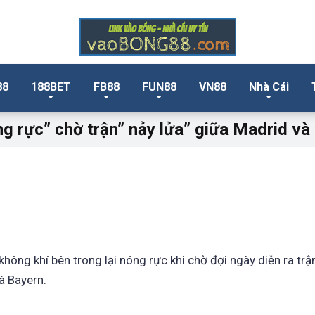
88
188BET
FB88
FUN88
VN88
Nhà Cái
g rực” chờ trận” nảy lửa” giữa Madrid và
ng khí bên trong lại nóng rực khi chờ đợi ngày diễn ra trậ
à Bayern.