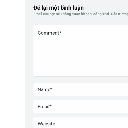
Để lại một bình luận
Email của bạn sẽ không được hiển thị công khai.
Các trườn