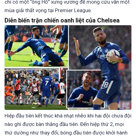
chỉ có một “ông Hổ” xưng vương để mong cứu vãn một
mùa giải thất vọng tại Premier League.
Diễn biến trận chiến oanh liệt của Chelsea
Hiệp đầu tiên kết thúc khá nhạt nhẽo khi hai đội chưa đội
nào ghi được bàn thắng đầu tiên. Đến hiệp thứ 2, mọi
thứ dường như thay đổi, bóng đầu tiên được khởi hành