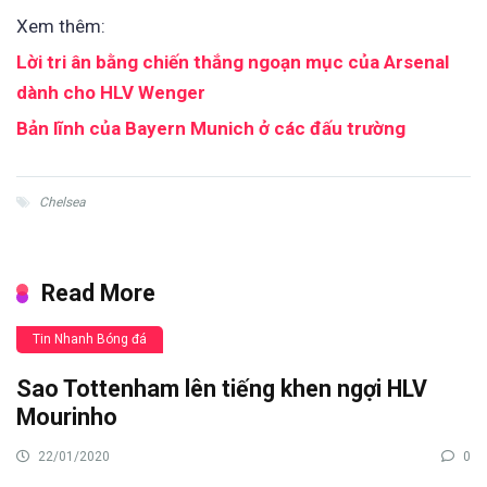
Xem thêm:
Lời tri ân bằng chiến thắng ngoạn mục của Arsenal
dành cho HLV Wenger
Bản lĩnh của Bayern Munich ở các đấu trường
Chelsea
Read More
Tin Nhanh Bóng đá
Sao Tottenham lên tiếng khen ngợi HLV
Mourinho
22/01/2020
0