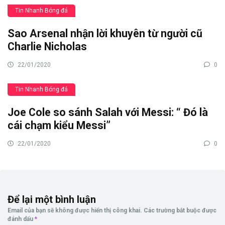
Tin Nhanh Bóng đá
Sao Arsenal nhận lời khuyên từ người cũ
Charlie Nicholas
22/01/2020
0
Tin Nhanh Bóng đá
Joe Cole so sánh Salah với Messi: “ Đó là
cái chạm kiểu Messi”
22/01/2020
0
Để lại một bình luận
Email của bạn sẽ không được hiển thị công khai.
Các trường bắt buộc được
đánh dấu
*