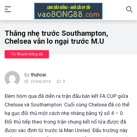
Thắng nhẹ trước Southampton,
Chelsea vẫn lo ngại trước M.U
Tin Nhanh Bóng đá
by
thuhoai
23/04/2018
0
Đêm hôm qua đã diễn ra trận đấu bán kết FA CUP giữa
Chelsea và Southampton. Cuối cùng Chelsea đã có thể
hạ gục đối thủ một cách nhẹ nhàng bằng tỷ số 4 – 0.
Đối thủ tiếp theo trong trận chung kết nổ lửa được đã
được xác định từ trước là Man United. Đấu trường này