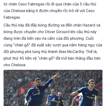
từ chân Cesc Fabregas rồi đi qua chân của 5 cầu thủ
của Chelsea bằng 6 đườn chuyền rồi trở về với Cesc
Fabregas.
Cầu thủ này đã đẩy bóng đường xa đến chân Hazard và
bóng được chuyền cho Oliver Girourd khi cầu thủ này
đang trên đà tiến vào rìa cấm của đối phương. Cuối
cùng “chân gỗ” đã xuất sắc vượt qua năm hàng ngự của
đối phương phá tung thủ thành Alex McCarthy. Thế là,
phút thứ 45 tiền vệ “chân gỗ” đã mở bàn thắng đầu tiên
cho Chelsea.