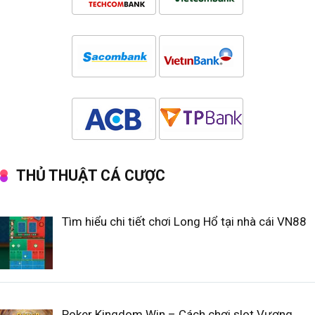
THỦ THUẬT CÁ CƯỢC
Tìm hiểu chi tiết chơi Long Hổ tại nhà cái VN88
Poker Kingdom Win – Cách chơi slot Vương