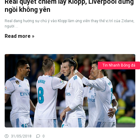
Real quyết chiếm lấy Klopp, Liverpool đứng
ngồi không yên
Real đang hướng sự chú ý vào Klopp làm ứng viên thay thế vị trí của Zidane,
người ...
Read more »
Tin Nhanh Bóng đá
31/05/2018
0