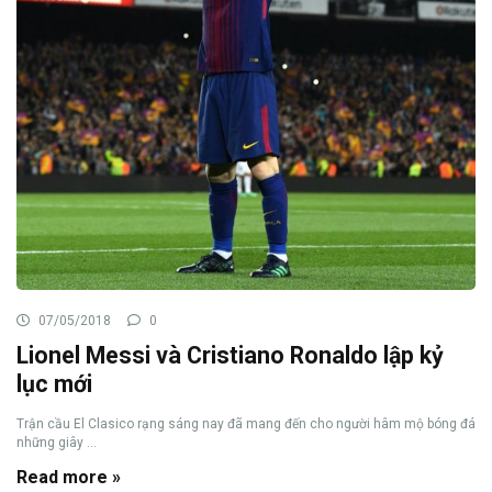
07/05/2018
0
Lionel Messi và Cristiano Ronaldo lập kỷ
lục mới
Trận cầu El Clasico rạng sáng nay đã mang đến cho người hâm mộ bóng đá
những giây ...
Read more »