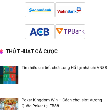
THỦ THUẬT CÁ CƯỢC
Tìm hiểu chi tiết chơi Long Hổ tại nhà cái VN88
Poker Kingdom Win – Cách chơi slot Vương
Quốc Poker tại FB88