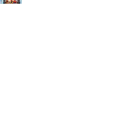
Hướng dẫn cách chơi Bau Cua Ca Cop tại nhà
cái M88
Hướng dẫn chi tiết cách chơi Live Sicbo tại nhà
cái Vn88
Hướng dẫn chơi slot Train to Seoul tại nhà cái
TF88