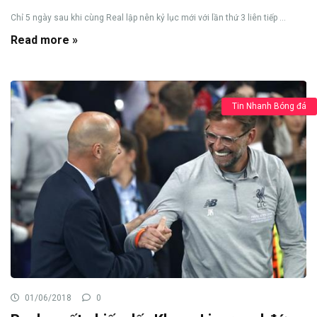
Chỉ 5 ngày sau khi cùng Real lập nên kỷ lục mới với lần thứ 3 liên tiếp ...
Read more »
Tin Nhanh Bóng đá
01/06/2018
0