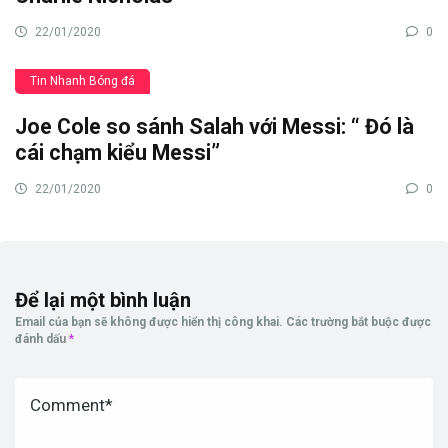
22/01/2020
0
Tin Nhanh Bóng đá
Joe Cole so sánh Salah với Messi: “ Đó là
cái chạm kiểu Messi”
22/01/2020
0
Để lại một bình luận
Email của bạn sẽ không được hiển thị công khai.
Các trường bắt buộc được
đánh dấu
*