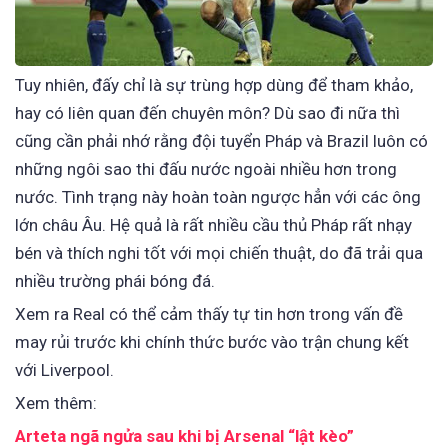
Tuy nhiên, đấy chỉ là sự trùng hợp dùng để tham khảo,
hay có liên quan đến chuyên môn? Dù sao đi nữa thì
cũng cần phải nhớ rằng đội tuyển Pháp và Brazil luôn có
những ngôi sao thi đấu nước ngoài nhiều hơn trong
nước. Tình trạng này hoàn toàn ngược hẳn với các ông
lớn châu Âu. Hệ quả là rất nhiều cầu thủ Pháp rất nhạy
bén và thích nghi tốt với mọi chiến thuật, do đã trải qua
nhiều trường phái bóng đá.
Xem ra Real có thể cảm thấy tự tin hơn trong vấn đề
may rủi trước khi chính thức bước vào trận chung kết
với Liverpool.
Xem thêm:
Arteta ngã ngửa sau khi bị Arsenal “lật kèo”