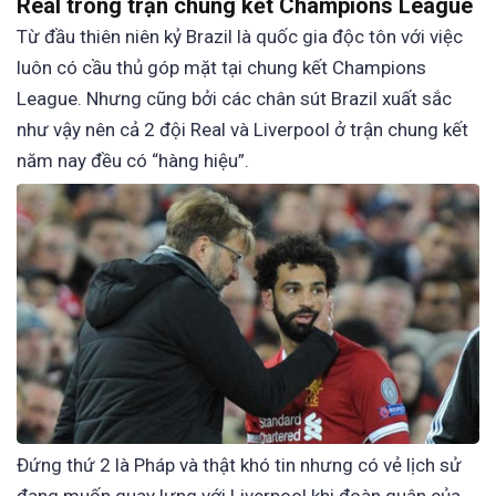
Real trong trận chung kết Champions League
Từ đầu thiên niên kỷ Brazil là quốc gia độc tôn với việc
luôn có cầu thủ góp mặt tại chung kết Champions
League. Nhưng cũng bởi các chân sút Brazil xuất sắc
như vậy nên cả 2 đội Real và Liverpool ở trận chung kết
năm nay đều có “hàng hiệu”.
Đứng thứ 2 là Pháp và thật khó tin nhưng có vẻ lịch sử