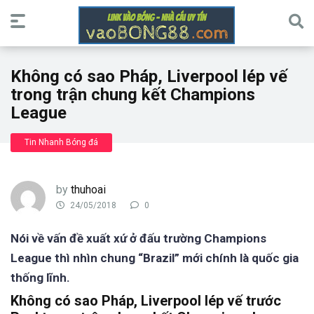
Không có sao Pháp, Liverpool lép vế
trong trận chung kết Champions
League
Tin Nhanh Bóng đá
by
thuhoai
24/05/2018
0
Nói về vấn đề xuất xứ ở đấu trường Champions
League thì nhìn chung “Brazil” mới chính là quốc gia
thống lĩnh.
Không có sao Pháp, Liverpool lép vế trước