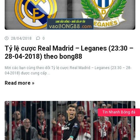
28/04/2018
0
Tỷ lệ cược Real Madrid – Leganes (23:30 –
28-04-2018) theo bong88
Mời các bạn cùng theo dõi Tỷ lệ cược Real Madrid – Leganes (23:30 – 28-
04-2018) được cung cấp ...
Read more »
Tin Nhanh Bóng đá