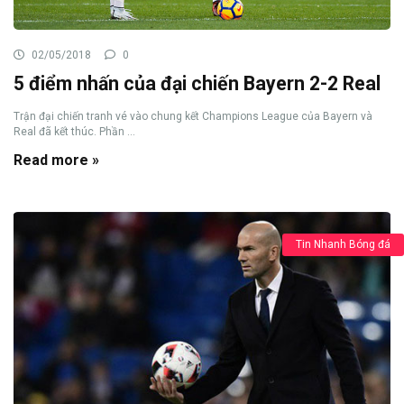
02/05/2018
0
5 điểm nhấn của đại chiến Bayern 2-2 Real
Trận đại chiến tranh vé vào chung kết Champions League của Bayern và
Real đã kết thúc. Phần ...
Read more »
Tin Nhanh Bóng đá