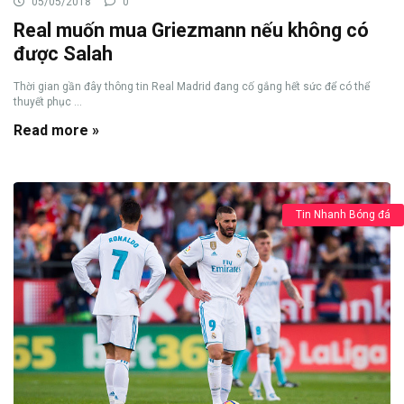
05/05/2018
0
Real muốn mua Griezmann nếu không có
được Salah
Thời gian gần đây thông tin Real Madrid đang cố gắng hết sức để có thể
thuyết phục ...
Read more »
Tin Nhanh Bóng đá