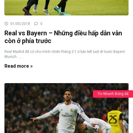
01/05/2018
0
Real vs Bayern – Những điều hấp dẫn vẫn
còn ở phía trước
Real Madrid đã có cho mình chiến thắng 2-1 ở bán kết lượt đi trước Bayern
Munich . ...
Read more »
Tin Nhanh Bóng đá