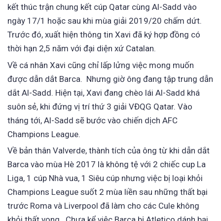
kết thúc trận chung kết cúp Qatar cùng Al-Sadd vào
ngày 17/1 hoặc sau khi mùa giải 2019/20 chấm dứt.
Trước đó, xuất hiện thông tin Xavi đã ký hợp đồng có
thời hạn 2,5 năm với đại diện xứ Catalan.
Về cá nhân Xavi cũng chỉ lấp lửng việc mong muốn
được dẫn dắt Barca. Nhưng giờ ông đang tập trung dẫn
dắt Al-Sadd. Hiện tại, Xavi đang chèo lái Al-Sadd khá
suôn sẻ, khi đứng vị trí thứ 3 giải VĐQG Qatar. Vào
tháng tới, Al-Sadd sẽ bước vào chiến dịch AFC
Champions League.
Về bản thân Valverde, thành tích của ông từ khi dẫn dắt
Barca vào mùa Hè 2017 là không tệ với 2 chiếc cup La
Liga, 1 cúp Nhà vua, 1 Siêu cúp nhưng việc bị loại khỏi
Champions League suốt 2 mùa liền sau những thất bại
trước Roma và Liverpool đã làm cho các Cule không
khỏi thất vọng. Chưa kể việc Barca bị Atletico dánh bại