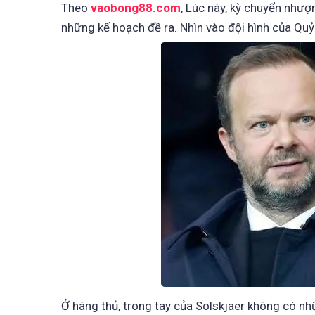
Theo
vaobong88.com
, Lúc này, kỳ chuyển nh
những kế hoạch đề ra. Nhìn vào đội hình của Quỷ
Ở hàng thủ, trong tay của Solskjaer không có nh