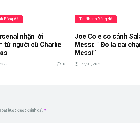
nh Bóng đá
Tin Nhanh Bóng đá
senal nhận lời
Joe Cole so sánh Sal
 từ người cũ Charlie
Messi: “ Đó là cái ch
las
Messi”
2020
0
22/01/2020
g bắt buộc được đánh dấu
*