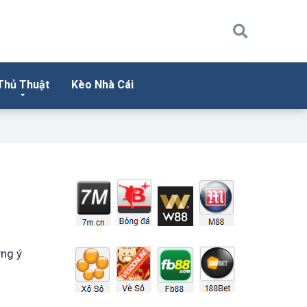
Thủ Thuật
Kèo Nhà Cái
ng ý