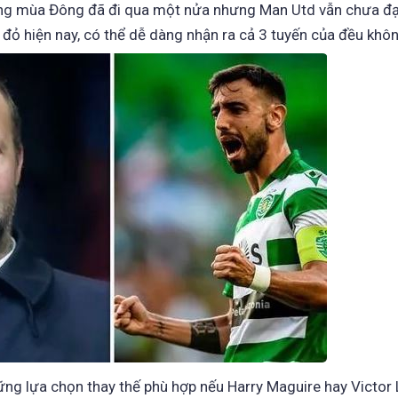
ượng mùa Đông đã đi qua một nửa nhưng Man Utd vẫn chưa đ
 đỏ hiện nay, có thể dễ dàng nhận ra cả 3 tuyến của đều khô
ững lựa chọn thay thế phù hợp nếu Harry Maguire hay Victor 