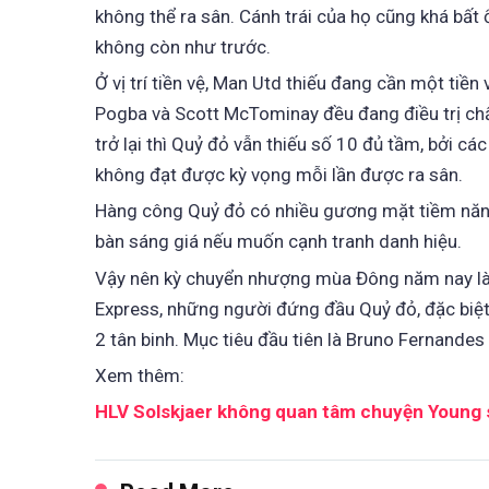
không thể ra sân. Cánh trái của họ cũng khá bất 
không còn như trước.
Ở vị trí tiền vệ, Man Utd thiếu đang cần một tiề
Pogba và Scott McTominay đều đang điều trị chấn
trở lại thì Quỷ đỏ vẫn thiếu số 10 đủ tầm, bởi c
không đạt được kỳ vọng mỗi lần được ra sân.
Hàng công Quỷ đỏ có nhiều gương mặt tiềm năn
bàn sáng giá nếu muốn cạnh tranh danh hiệu.
Vậy nên kỳ chuyển nhượng mùa Đông năm nay là c
Express, những người đứng đầu Quỷ đỏ, đặc biệ
2 tân binh. Mục tiêu đầu tiên là Bruno Fernande
Xem thêm:
HLV Solskjaer không quan tâm chuyện Young 