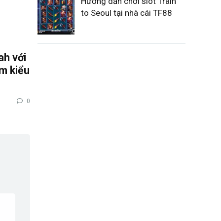
Hướng dẫn chơi slot Train
to Seoul tại nhà cái TF88
ah với
ạm kiểu
0