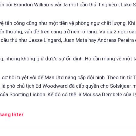
ổn bởi Brandon Williams vẫn là một cầu thủ ít nghiệm, Luke 
n vệ tấn công cũng như một tiền vệ phòng ngự chất lượng. Khi
 thương, vấn đề trên càng trở nên rõ ràng. Và dù 2 ngôi sa
ác cầu thủ như Jesse Lingard, Juan Mata hay Andreas Pereira
g, nhưng không giữ được sự ổn định. Họ cần mang về một t
ơ hội tuyệt vời để Man Utd nâng cấp đội hình. Theo tin từ 
t là phó chủ tịch Ed Woodward đã cấp quyền cho Solskjaer 
s của Sporting Lisbon. Kế đó có thể là Moussa Dembele của L
sang Inter