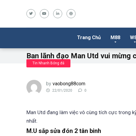
Trang Chủ
M88
W
Ban lãnh đạo Man Utd vui mừng c
Tin Nhanh Bóng đá
by
vaobong88com
22/01/2020
0
Man Utd đang làm việc vô cùng tích cực trong
nhất.
M.U sắp sửa đón 2 tân binh