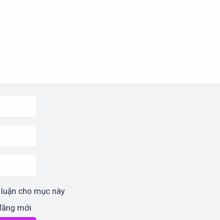
h luận cho mục này
 đăng mới