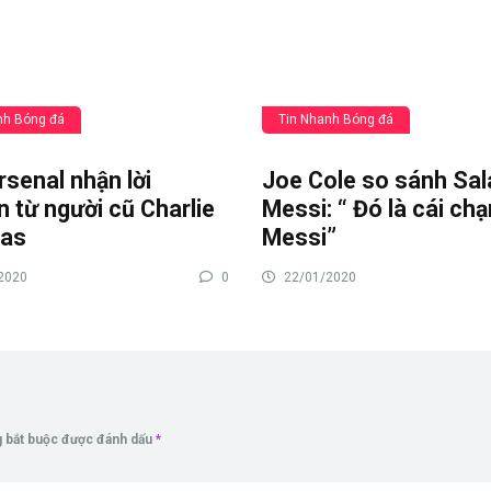
nh Bóng đá
Tin Nhanh Bóng đá
senal nhận lời
Joe Cole so sánh Sal
 từ người cũ Charlie
Messi: “ Đó là cái ch
las
Messi”
2020
0
22/01/2020
g bắt buộc được đánh dấu
*