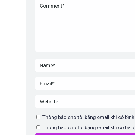
Thông báo cho tôi bằng email khi có bìn
Thông báo cho tôi bằng email khi có bài