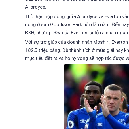
Allardyce.
Thời hạn hợp đồng giữa Allardyce và Everton vẫn
nóng ở sân Goodison Park hồi đầu năm. Đến nay, A
BXH, nhưng CĐV của Everton lại tỏ ra chán ngán v
Với sự trợ giúp của doanh nhân Moshiri, Everto
182,5 triệu bảng. Dù thành tích ở mùa giải này 
mục tiêu đặt ra và họ hy vọng sẽ hợp tác được 