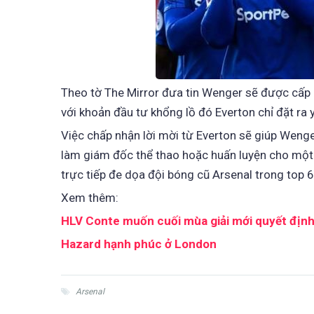
Theo tờ The Mirror đưa tin Wenger sẽ được cấp 2
với khoản đầu tư khổng lồ đó Everton chỉ đặt ra
Việc chấp nhận lời mời từ Everton sẽ giúp Wenger
làm giám đốc thể thao hoặc huấn luyện cho một 
trực tiếp đe dọa đội bóng cũ Arsenal trong top 6
Xem thêm:
HLV Conte muốn cuối mùa giải mới quyết định 
Hazard hạnh phúc ở London
Arsenal