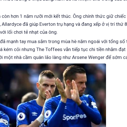
 còn hơn 1 năm rưỡi mới kết thúc. Ông chính thức giữ chiếc
llardyce đã giúp Everton trụ hạng và đang xếp ở vị trí thứ 8
ới lối chơi tẻ nhạt của ông.
n đã mạnh tay mua sắm trong mùa hè năm ngoái với tổng số 
khá kém cỏi nhưng The Toffees vẫn tiếp tục chi tiền nhằm đạt
với một nhà cầm quân lão làng như Arsene Wenger để sớm cá