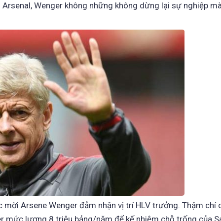
rời Arsenal, Wenger không những không dừng lại sự nghiệp m
c mời Arsene Wenger đảm nhận vị trí HLV trưởng. Thậm chí c
er mức lương 8 triệu bảng/năm để kế nhiệm chỗ trống của 