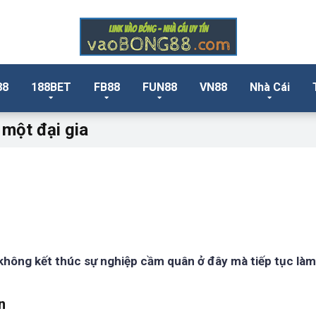
88
188BET
FB88
FUN88
VN88
Nhà Cái
 một đại gia
hông kết thúc sự nghiệp cầm quân ở đây mà tiếp tục làm
n