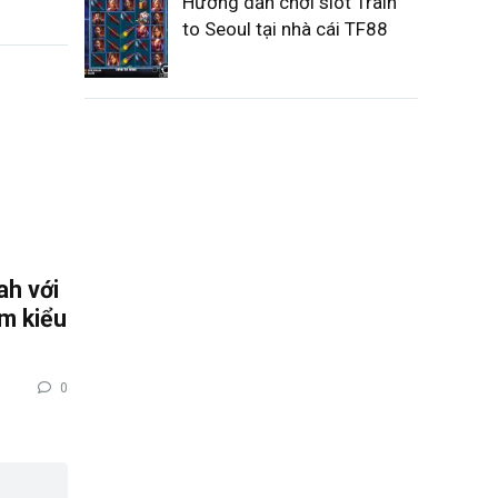
Hướng dẫn chơi slot Train
to Seoul tại nhà cái TF88
ah với
ạm kiểu
0