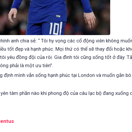
chính anh chia sẻ: “ Tôi hy vọng các cổ động viên không muố
iều tốt đẹp và hạnh phúc. Mọi thứ có thể sẽ thay đổi hoặc kh
ôi yêu đồng đội của rôi. Gia đình tôi cũng sống tốt ở đây. Tấ
ng phải là một ưu tiên”.
ẳng định mình vẫn sống hạnh phúc tại London và muốn gắn bó 
 yên tâm phần nào khi phong độ của câu lạc bộ đang xuống 
ventus