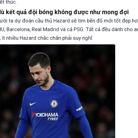
ết thúc.
dù kết quả đội bóng không được như mong đợi
ười ta dự đoán cầu thủ Hazard sẽ tìm bến đố mới tốt đẹp hơ
MU, Barcelona, Real Madrid và cả PSG. Tất cả đều dành cho a
, ít nhiều Hazard chắc chắn phải suy nghĩ.