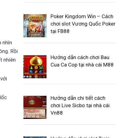
Poker Kingdom Win – Cách
chơi slot Vương Quốc Poker
tại FB88
n nhìn
ông. Rồi
Hướng dẫn cách chơi Bau
t nhiên
Cua Ca Cop tại nhà cái M88
với
dốc
Hướng dẫn chi tiết cách
chơi Live Sicbo tại nhà cái
Vn88