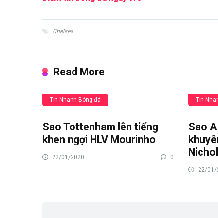
Chelsea
Read More
Tin Nhanh Bóng đá
Tin Nha
Sao Tottenham lên tiếng
Sao Ar
khen ngợi HLV Mourinho
khuyên
Nicho
22/01/2020
0
22/01/