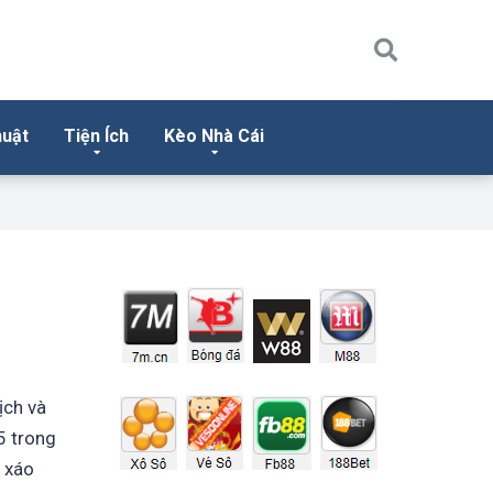
huật
Tiện Ích
Kèo Nhà Cái
ịch và
5 trong
ự xáo