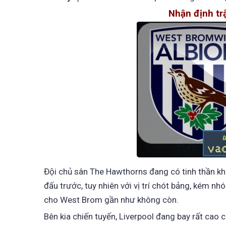
Nhận định tr
Đội chủ sân The Hawthorns đang có tinh thần kh
đấu trước, tuy nhiên với vị trí chót bảng, kém nh
cho West Brom gần như không còn.
Bên kia chiến tuyến, Liverpool đang bay rất cao