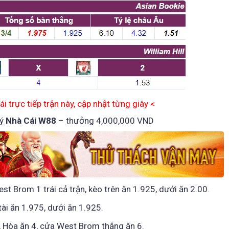
i trực tiếp trận này, cập nhật từng giây <
ký
Nhà Cái W88
– thưởng 4,000,000 VND
st Brom 1 trái cả trận, kèo trên ăn 1.925, dưới ăn 2.00.
tài ăn 1.975, dưới ăn 1.925.
3, Hòa ăn 4, cửa West Brom thắng ăn 6.