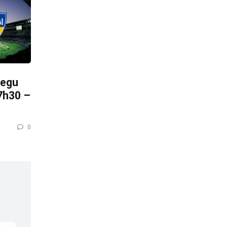
aegu
7h30 –
0