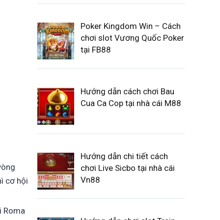
Poker Kingdom Win – Cách
chơi slot Vương Quốc Poker
tại FB88
Hướng dẫn cách chơi Bau
Cua Ca Cop tại nhà cái M88
Hướng dẫn chi tiết cách
 vòng
chơi Live Sicbo tại nhà cái
Vn88
ì cơ hội
ới Roma