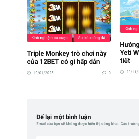
Kinh ng
Kinh nghiệm cá cược
Soi kèo bóng đá
Hướng
Yeti W
Triple Monkey trò chơi này
tiết
của 12BET có gì hấp dẫn
23/11/
10/01/2025
0
Để lại một bình luận
Email của bạn sẽ không được hiển thị công khai.
Các trườn