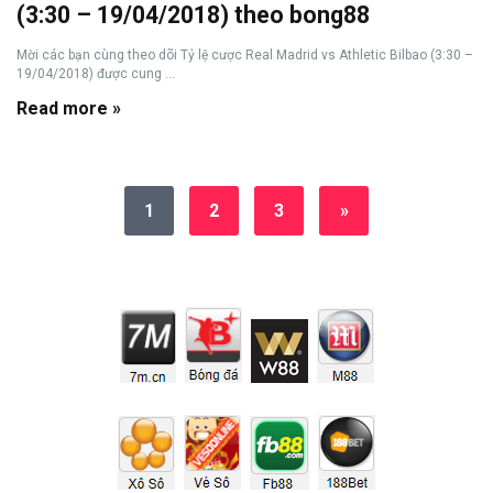
(3:30 – 19/04/2018) theo bong88
Mời các bạn cùng theo dõi Tỷ lệ cược Real Madrid vs Athletic Bilbao (3:30 –
19/04/2018) được cung ...
Read more »
1
2
3
»