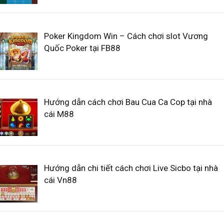
Poker Kingdom Win – Cách chơi slot Vương
Quốc Poker tại FB88
Hướng dẫn cách chơi Bau Cua Ca Cop tại nhà
cái M88
Hướng dẫn chi tiết cách chơi Live Sicbo tại nhà
cái Vn88