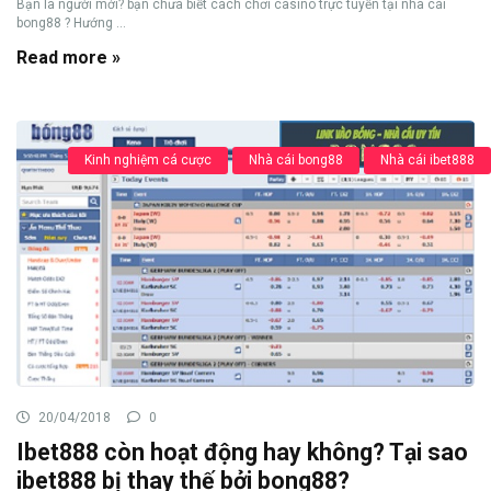
Bạn là người mới? bạn chưa biết cách chơi casino trực tuyến tại nhà cái
bong88 ? Hướng ...
Read more »
Kinh nghiệm cá cược
Nhà cái bong88
Nhà cái ibet888
20/04/2018
0
Ibet888 còn hoạt động hay không? Tại sao
ibet888 bị thay thế bởi bong88?