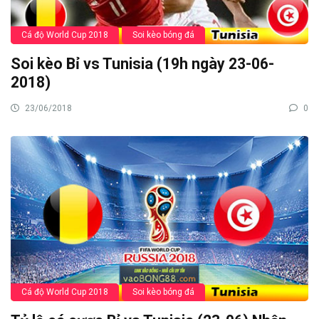
Cá độ World Cup 2018
Soi kèo bóng đá
Soi kèo Bỉ vs Tunisia (19h ngày 23-06-
2018)
23/06/2018
0
Cá độ World Cup 2018
Soi kèo bóng đá