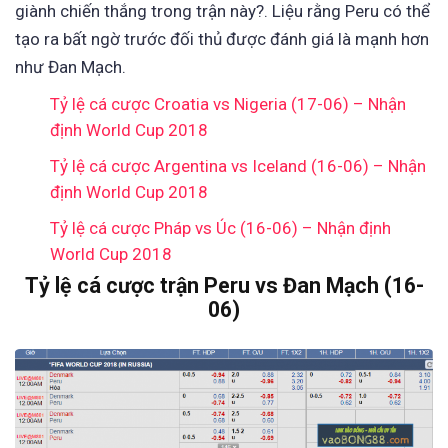
giành chiến thắng trong trận này?. Liệu rằng Peru có thể
tạo ra bất ngờ trước đối thủ được đánh giá là mạnh hơn
như Đan Mạch.
Tỷ lệ cá cược Croatia vs Nigeria (17-06) – Nhận
định World Cup 2018
Tỷ lệ cá cược Argentina vs Iceland (16-06) – Nhận
định World Cup 2018
Tỷ lệ cá cược Pháp vs Úc (16-06) – Nhận định
World Cup 2018
Tỷ lệ cá cược trận Peru vs Đan Mạch (16-
06)