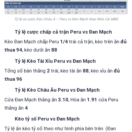
Tỷ lệ cá cược, Kèo Châu Á – Peru vs Đan Mạch theo Nhà Cái M88
Tỷ lệ cược chấp cả trận Peru vs Đan Mạch
Kèo Đan Mạch chấp Peru
1/4
trái cả trận, kèo trên ăn
đủ
thua 94
, kèo dưới ăn
88
Tỷ lệ Kèo Tài Xỉu Peru vs Đan Mạch
Tổng số bàn thắng
2
trái, kèo tài ăn
88
, kèo xỉu ăn
đủ
thua 96
Tỷ lệ Kèo Châu Âu Peru vs Đan Mạch
Cửa Đan Mạch thắng ăn
3.10
, Hòa ăn
1.91
cửa Peru
thắng ăn
4
Kèo tỷ số Peru vs Đan Mạch
Tỷ lệ ăn kèo tỷ số theo như hình phía bên trên. (Đan