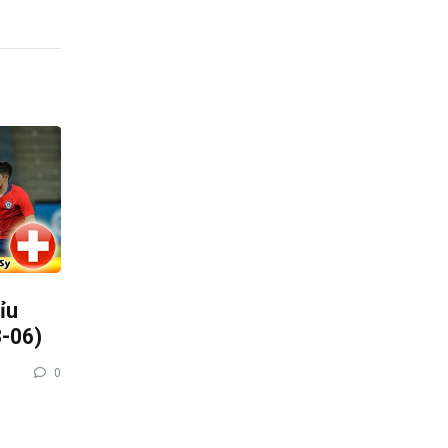
ỉu
3-06)
0