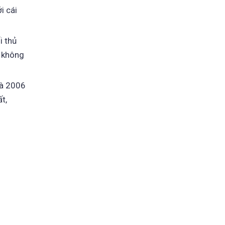
i cái
i thủ
a không
và 2006
t,