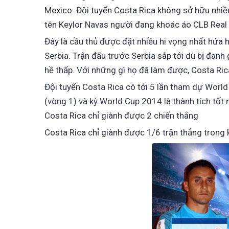
Mexico. Đội tuyển Costa Rica không sở hữu nhiều c
tên Keylor Navas người đang khoác áo CLB Real
Đây là cầu thủ được đặt nhiều hi vọng nhất hứa h
Serbia. Trận đấu trước Serbia sắp tới dù bị đanh
hề thấp. Với những gì họ đã làm được, Costa Ric
Đội tuyển Costa Rica có tới 5 lần tham dự Wor
(vòng 1) và kỳ World Cup 2014 là thành tích tốt 
Costa Rica chỉ giành được 2 chiến thắng
Costa Rica chỉ giành được 1/6 trận thắng trong k