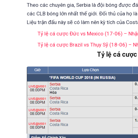
Theo các chuyên gia, Serbia là đội bóng được đ
các CLB bóng lớn nhất thế giới. Đối thủ của họ là
Liệu trận đấu này sẽ có làm nên kỳ tích của Cos
Tỷ lệ cá cược Đức vs Mexico (17-06) – Nh
Tỷ lệ cá cược Brazil vs Thụy Sỹ (18-06) – 
Tỷ lệ cá cược