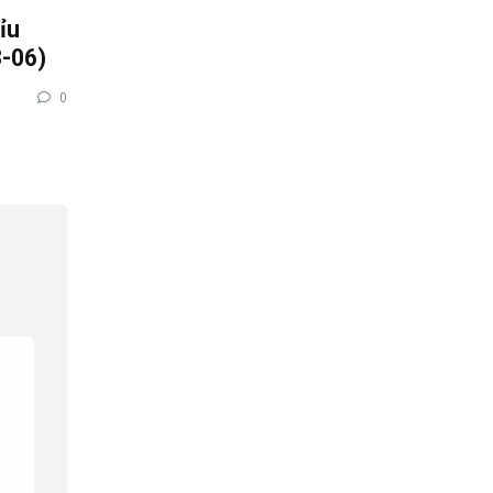
ỉu
3-06)
0