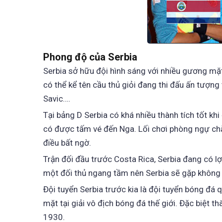
Phong độ của Serbia
Serbia sở hữu đội hình sáng với nhiều gương mặ
có thể kể tên cầu thủ giỏi đang thi đấu ấn tượng
Savic….
Tại bảng D Serbia có khá nhiều thành tích tốt kh
có được tấm vé đến Nga. Lối chơi phòng ngự chặ
điều bất ngờ.
Trận đối đầu trước Costa Rica, Serbia đang có lợi
một đối thủ ngang tầm nên Serbia sẽ gặp không 
Đội tuyển Serbia trước kia là đội tuyển bóng đá
mặt tại giải vô địch bóng đá thế giới. Đặc biệt t
1930.