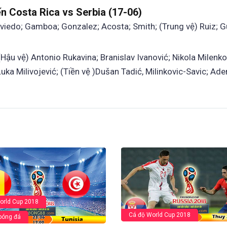
ến Costa Rica vs Serbia (17-06)
Oviedo; Gamboa; Gonzalez; Acosta; Smith; (Trung vệ) Ruiz; 
(Hậu vệ) Antonio Rukavina; Branislav Ivanović; Nikola Milenko
ka Milivojević; (Tiền vệ )Dušan Tadić, Milinkovic-Savic; Ade
orld Cup 2018
Cá độ World Cup 2018
 bóng đá