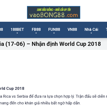
88
188BET
FB88
FUN88
VN88
Nhà Cái
bia (17-06) – Nhận định World Cup 2018
orld Cup 2018
 Rica vs Serbia để đưa ra lựa chọn hợp lý. Trận đấu sẽ diễn 
 mang đến cho khán giả nhiều bất ngờ hấp dẫn.