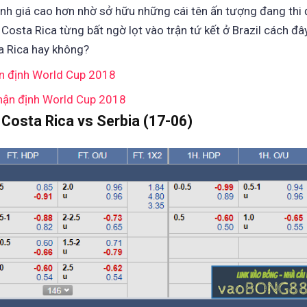
ánh giá cao hơn nhờ sở hữu những cái tên ấn tượng đang thi 
 Costa Rica từng bất ngờ lọt vào trận tứ kết ở Brazil cách đ
ta Rica hay không?
ận định World Cup 2018
Nhận định World Cup 2018
 Costa Rica vs Serbia (17-06)