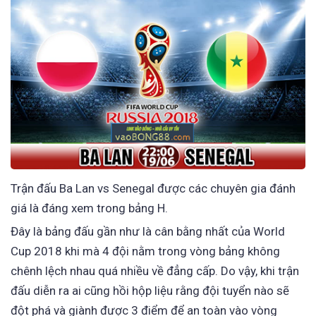
Trận đấu Ba Lan vs Senegal được các chuyên gia đánh
giá là đáng xem trong bảng H.
Đây là bảng đấu gần như là cân bằng nhất của World
Cup 2018 khi mà 4 đội nằm trong vòng bảng không
chênh lệch nhau quá nhiều về đẳng cấp. Do vậy, khi trận
đấu diễn ra ai cũng hồi hộp liệu rằng đội tuyển nào sẽ
đột phá và giành được 3 điểm để an toàn vào vòng