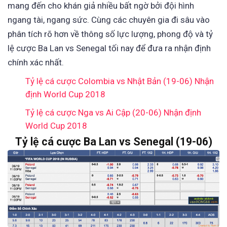
mang đến cho khán giả nhiều bất ngờ bởi đội hình
ngang tài, ngang sức. Cùng các chuyên gia đi sâu vào
phân tích rõ hơn về thông số lực lượng, phong độ và tỷ
lệ cược Ba Lan vs Senegal tối nay để đưa ra nhận định
chính xác nhất.
Tỷ lệ cá cược Colombia vs Nhật Bản (19-06) Nhận
định World Cup 2018
Tỷ lệ cá cược Nga vs Ai Cập (20-06) Nhận định
World Cup 2018
Tỷ lệ cá cược Ba Lan vs Senegal (19-06)