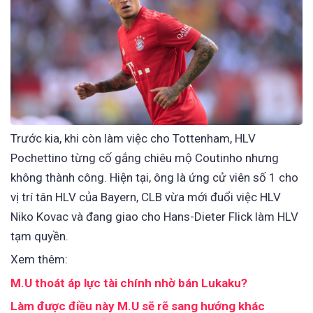
Trước kia, khi còn làm việc cho Tottenham, HLV
Pochettino từng cố gắng chiêu mộ Coutinho nhưng
không thành công. Hiện tại, ông là ứng cử viên số 1 cho
vị trí tân HLV của Bayern, CLB vừa mới đuổi việc HLV
Niko Kovac và đang giao cho Hans-Dieter Flick làm HLV
tạm quyền.
Xem thêm:
M.U thoát áp lực tài chính nhờ bán Lukaku?
Làm được điều này M.U sẽ rẽ sang hướng khác