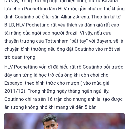
Dù vậy, trong trường hợp đại diện bóng đá xứ Bavaria
lựa chọn Pochettino làm HLV mới, gần như có thể khẳng
định Coutinho sẽ ở lại sân Allianz Arena. Theo tin từ tờ
BILD, HLV Pochettino rất yêu thích và đánh giá rất cao
tài năng của ngôi sao người Brazil. Vì vậy, nếu cựu
thuyền trưởng của Tottenham “bắt tay” với Bayern, sẽ là
chuyện bình thường nếu ông đặt Coutinho vào một vai
trò quan trọng.
HLV Pochettino vốn dĩ đã hiểu rất rõ Coutinho bởi trước
đây anh từng là học trò của ông khi còn chơi cho
Espanyol theo hình thức cho mượn ( vào mùa giải
2011/12). Trong những ngày tháng ngắn ngủi ấy,
Coutinho chỉ ra sân 16 trận cho nhưng anh lại tạo được
ấn tượng không nhỏ khi mang về đến 5 bàn.