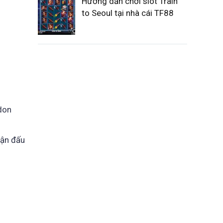
Hướng dẫn chơi slot Train
to Seoul tại nhà cái TF88
ndon
rận đấu