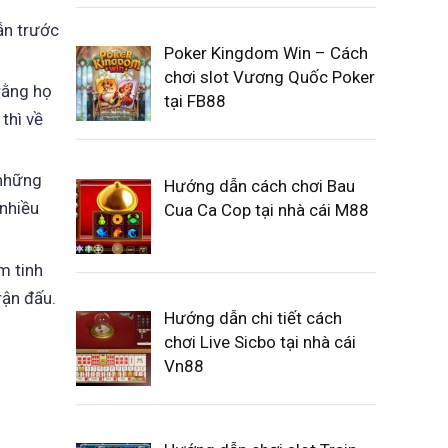
ẫn trước
Poker Kingdom Win – Cách
chơi slot Vương Quốc Poker
rằng họ
tại FB88
thì về
 những
Hướng dẫn cách chơi Bau
 nhiều
Cua Ca Cop tại nhà cái M88
m tinh
rận đấu.
Hướng dẫn chi tiết cách
chơi Live Sicbo tại nhà cái
Vn88