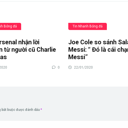
nh Bóng đá
Tin Nhanh Bóng đá
senal nhận lời
Joe Cole so sánh Sal
 từ người cũ Charlie
Messi: “ Đó là cái ch
las
Messi”
2020
0
22/01/2020
g bắt buộc được đánh dấu
*