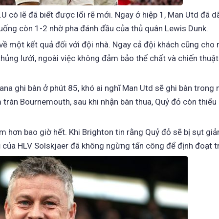
.U có lẽ đã biết được lối rẽ mới. Ngay ở hiệp 1, Man Utd đã d
ố xuống còn 1-2 nhờ pha đánh đầu của thủ quân Lewis Dunk.
 về một kết quả đối với đội nhà. Ngay cả đội khách cũng cho 
thủng lưới, ngoài việc không đảm bảo thể chất và chiến thuật 
llana ghi bàn ở phút 85, khó ai nghĩ Man Utd sẽ ghi bàn trong
m trán Bournemouth, sau khi nhận bàn thua, Quỷ đỏ còn thiếu
 hơn bao giờ hết. Khi Brighton tin rằng Quỷ đỏ sẽ bị sụt giả
hủ của HLV Solskjaer đã không ngừng tấn công để định đoạt t