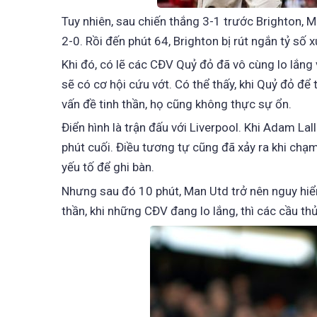
Tuy nhiên, sau chiến thắng 3-1 trước Brighton, M
2-0. Rồi đến phút 64, Brighton bị rút ngắn tỷ s
Khi đó, có lẽ các CĐV Quỷ đỏ đã vô cùng lo lắng
sẽ có cơ hội cứu vớt. Có thể thấy, khi Quỷ đỏ để 
vấn đề tinh thần, họ cũng không thực sự ổn.
Điển hình là trận đấu với Liverpool. Khi Adam La
phút cuối. Điều tương tự cũng đã xảy ra khi chạ
yếu tố để ghi bàn.
Nhưng sau đó 10 phút, Man Utd trở nên nguy hiểm
thần, khi những CĐV đang lo lắng, thì các cầu t