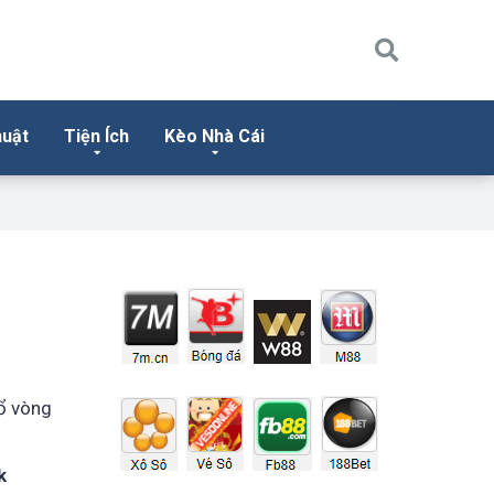
huật
Tiện Ích
Kèo Nhà Cái
hổ vòng
k