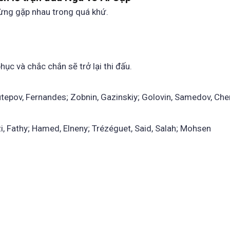
từng gặp nhau trong quá khứ.
c và chắc chắn sẽ trở lại thi đấu.
Kutepov, Fernandes; Zobnin, Gazinskiy; Golovin, Samedov, Che
zi, Fathy; Hamed, Elneny; Trézéguet, Said, Salah; Mohsen