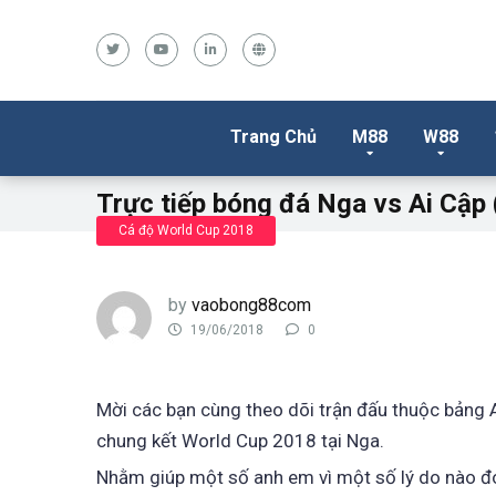
Trang Chủ
M88
W88
Trực tiếp bóng đá Nga vs Ai Cập 
Cá độ World Cup 2018
by
vaobong88com
19/06/2018
0
Mời các bạn cùng theo dõi trận đấu thuộc bảng 
chung kết World Cup 2018 tại Nga.
Nhằm giúp một số anh em vì một số lý do nào đó 