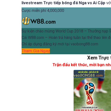
livestream Trực tiếp bóng đá Nga vs Ai Cập
vớ
Cược miễn phí 4,000,000
Sự kiện chào mừng World Cup 2018 – Thưởng nạp lầ
Cái W88.com – Hoàn trả hàng tuần tại thể thao lên 
Chỉ áp dụng đăng ký mới tại vaobong88.com
Tham Gia Ngay
Xem Trực 
Trận đấu kết thúc, mời bạn n