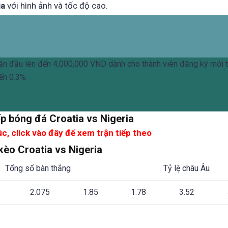
ia
với hình ảnh và tốc độ cao.
n đầu lên đến 4,000,000 VND dành cho thành viên đăng ký mới t
đến 0.3%
p bóng đá Croatia vs Nigeria
c, click vào đây để xem trận tiếp theo
 kèo Croatia vs Nigeria
Tổng số bàn thắng
Tỷ lệ châu Âu
2.075
1.85
1.78
3.52