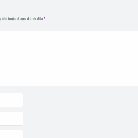
g bắt buộc được đánh dấu
*