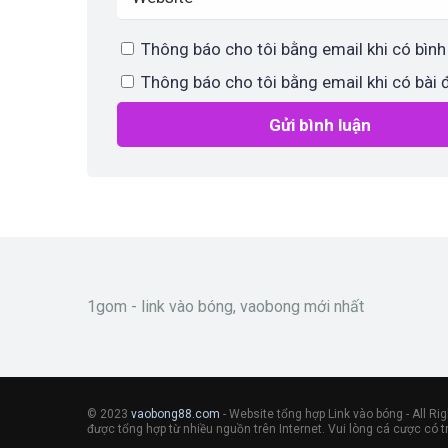
Thông báo cho tôi bằng email khi có bìn
Thông báo cho tôi bằng email khi có bài
1gom - link vào bóng, vaobong mới nhất
© 2023
vaobong88.com
- Website tổng hợp Link vào bóng - All Ri
được tổng hợp từ nhiều nguồn trên Internet. Vui lòng cá cược có 