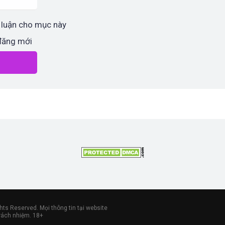
h luận cho mục này
 đăng mới
ghts Reserved. Mọi thông tin tại website
trách nhiệm. 18+