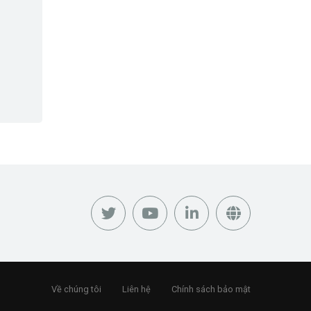
Về chúng tôi
Liên hệ
Chính sách bảo mật