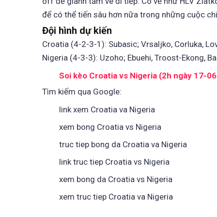
off để giành tấm vé đi tiếp. Có vẻ như HLV Zlat
để có thể tiến sâu hơn nữa trong những cuộc ch
Đội hình dự kiến
Croatia (4-2-3-1): Subasic; Vrsaljko, Corluka, Lov
Nigeria (4-3-3): Uzoho; Ebuehi, Troost-Ekong, Bal
Soi kèo Croatia vs Nigeria (2h ngày 17-0
Tìm kiếm qua Google:
link xem Croatia va Nigeria
xem bong Croatia vs Nigeria
truc tiep bong da Croatia va Nigeria
link truc tiep Croatia vs Nigeria
xem bong da Croatia vs Nigeria
xem truc tiep Croatia va Nigeria