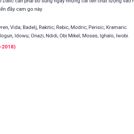
ko Dalic cần phải bổ sung ngay những cái tên chất lượng vào 
iến đầy cam go này.
ren, Vida; Badelj, Rakitic; Rebic, Modric, Perisic; Kramaric.
ogun, Idowu; Onazi, Ndidi, Obi Mikel; Moses, Ighalo, Iwobi.
6-2018)