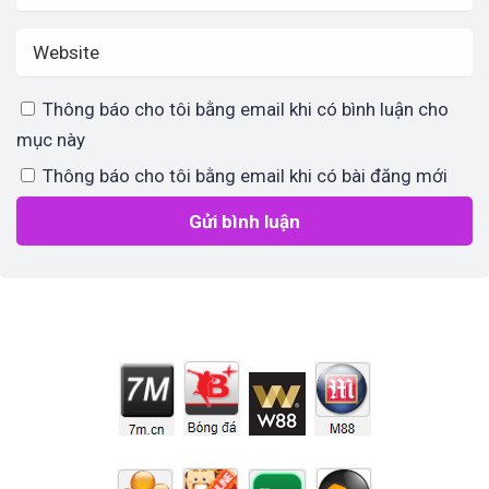
Thông báo cho tôi bằng email khi có bình luận cho
mục này
Thông báo cho tôi bằng email khi có bài đăng mới