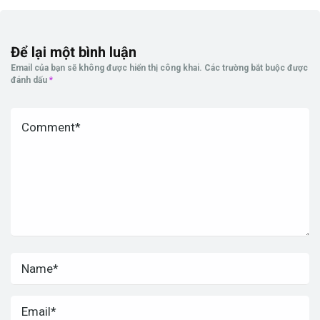
Để lại một bình luận
Email của bạn sẽ không được hiển thị công khai.
Các trường bắt buộc được
đánh dấu
*