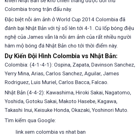
khiến Nhật Bản sẽ khó chiến thắng được đối thủ
Colombia trong trận đấu này.
Đặc biệt nỗi ám ảnh ở World Cup 2014 Colombia đã
đánh bại Nhật Bản với tỷ số lên tới 4-1. Cú lốp bóng điệu
nghệ của James vẫn là nỗi ám ảnh của rất nhiều người
hâm mộ bóng đá Nhật Bản cho tới thời điểm này.
Dự Kiến Đội Hình Colombia vs Nhật Bản:
Colombia: (4-1-4-1): Ospina, Zapata, Davinson Sanchez,
Yerry Mina, Arias, Carlos Sanchez, Aguilar, James
Rodriguez, Luis Muriel, Carlos Bacca, Falcao.
Nhật Bản (4-4-2): Kawashima, Hiroki Sakai, Nagatomo,
Yoshida, Gotoku Sakai, Makoto Hasebe, Kagawa,
Takashi Inui, Keisuke Honda, Okazaki, Yoshinori Muto.
Tìm kiếm qua Google:
link xem colombia vs nhat ban