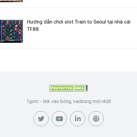
Hướng dẫn chơi slot Train to Seoul tại nhà cái
TF88
1gom - link vào bóng, vaobong mới nhất