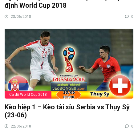
định World Cup 2018
23/06/2018
0
Cá độ World Cup 2018
Kèo hiệp 1 – Kèo tài xỉu Serbia vs Thụy Sỹ
(23-06)
22/06/2018
0