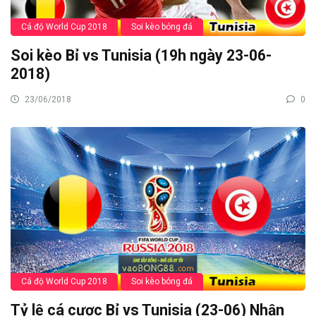
Cá độ World Cup 2018
Soi kèo bóng đá
Soi kèo Bỉ vs Tunisia (19h ngày 23-06-
2018)
23/06/2018
0
Cá độ World Cup 2018
Soi kèo bóng đá
Tỷ lệ cá cược Bỉ vs Tunisia (23-06) Nhận