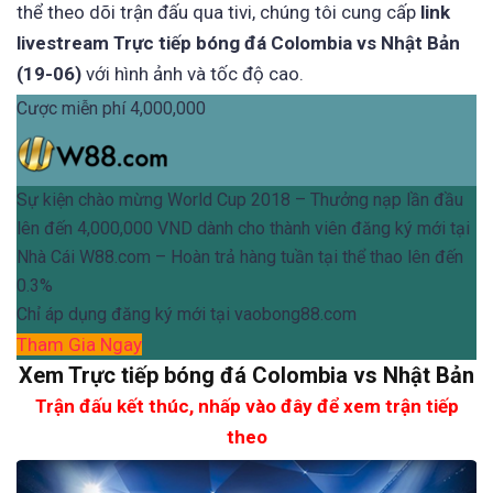
thể theo dõi trận đấu qua tivi, chúng tôi cung cấp
link
livestream Trực tiếp bóng đá Colombia vs Nhật Bản
(19-06)
với hình ảnh và tốc độ cao.
Cược miễn phí 4,000,000
Sự kiện chào mừng World Cup 2018 – Thưởng nạp lần đầu
lên đến 4,000,000 VND dành cho thành viên đăng ký mới tại
Nhà Cái W88.com – Hoàn trả hàng tuần tại thể thao lên đến
0.3%
Chỉ áp dụng đăng ký mới tại vaobong88.com
Tham Gia Ngay
Xem Trực tiếp bóng đá Colombia vs Nhật Bản
Trận đấu kết thúc, nhấp vào đây để xem trận tiếp
theo