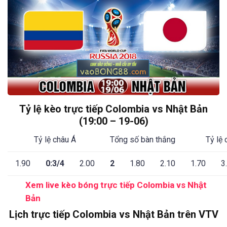
Tỷ lệ kèo trực tiếp Colombia vs Nhật Bản
(19:00 – 19-06)
Tỷ lệ châu Á
Tổng số bàn thắng
Tỷ lệ 
1.90
0:3/4
2.00
2
1.80
2.10
1.70
3
Xem live kèo bóng trực tiếp Colombia vs Nhật
Bản
Lịch trực tiếp Colombia vs Nhật Bản trên VTV