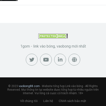
1gom - link vào bóng, vaobong mới nhất
© 2023
vaobong88.com
- Website tổng hợp Link vào bóng - All Rights
Reserved. Mọi thông tin tại website được tổng hợp từ nhiều nguồn trên
Internet. Vui lòng cá cược có trách nhiệm. 18+
Về chúng tôi
Liên hệ
Chính sách bảo mật