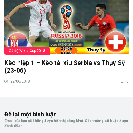
Cá độ World Cup 2018
Kèo hiệp 1 – Kèo tài xỉu Serbia vs Thụy Sỹ
(23-06)
22/06/2018
0
Để lại một bình luận
Email của bạn sẽ không được hiển thị công khai.
Các trường bắt buộc được
đánh dấu
*