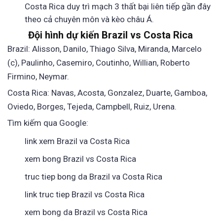
Costa Rica duy trì mạch 3 thất bại liên tiếp gần đây
theo cả chuyên môn và kèo châu Á.
Đội hình dự kiến
Brazil vs Costa Rica
Brazil: Alisson, Danilo, Thiago Silva, Miranda, Marcelo
(c), Paulinho, Casemiro, Coutinho, Willian, Roberto
Firmino, Neymar.
Costa Rica: Navas, Acosta, Gonzalez, Duarte, Gamboa,
Oviedo, Borges, Tejeda, Campbell, Ruiz, Urena.
Tìm kiếm qua Google:
link xem Brazil va Costa Rica
xem bong Brazil vs Costa Rica
truc tiep bong da Brazil va Costa Rica
link truc tiep Brazil vs Costa Rica
xem bong da Brazil vs Costa Rica