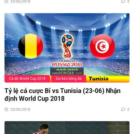
23/06/2018
0
Cá độ World Cup 2018
Soi kèo bóng đá
Tỷ lệ cá cược Bỉ vs Tunisia (23-06) Nhận
định World Cup 2018
23/06/2018
0