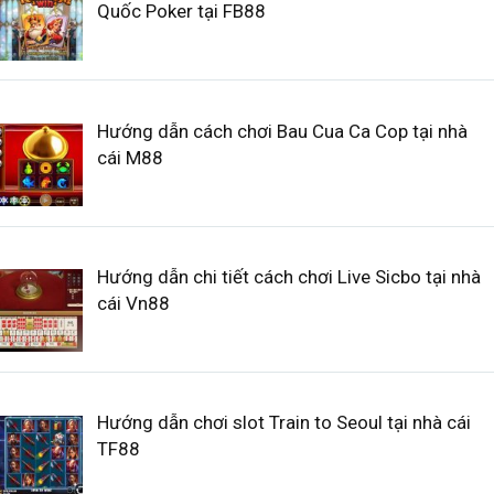
Quốc Poker tại FB88
Hướng dẫn cách chơi Bau Cua Ca Cop tại nhà
cái M88
Hướng dẫn chi tiết cách chơi Live Sicbo tại nhà
cái Vn88
Hướng dẫn chơi slot Train to Seoul tại nhà cái
TF88