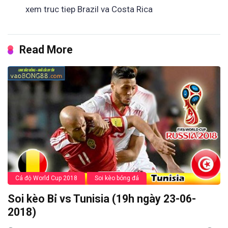
xem truc tiep Brazil va Costa Rica
Read More
Cá độ World Cup 2018
Soi kèo bóng đá
Soi kèo Bỉ vs Tunisia (19h ngày 23-06-
2018)