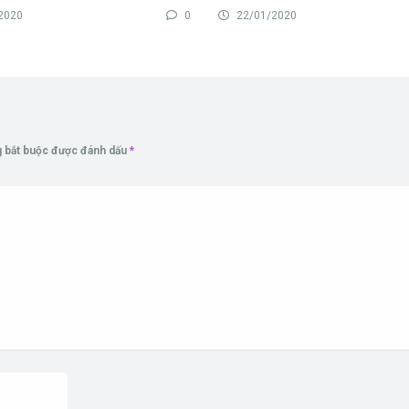
2020
0
22/01/2020
g bắt buộc được đánh dấu
*