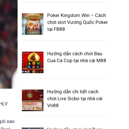
Poker Kingdom Win – Cách
chơi slot Vương Quốc Poker
tại FB88
Hướng dẫn cách chơi Bau
Cua Ca Cop tại nhà cái M88
Hướng dẫn chi tiết cách
chơi Live Sicbo tại nhà cái
 HLV
Vn88
gôi sao