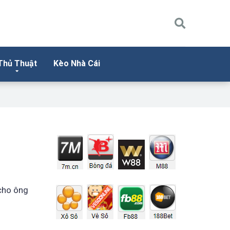
Thủ Thuật
Kèo Nhà Cái
 cho ông