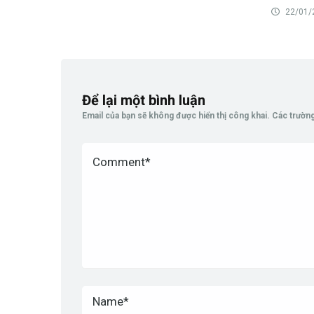
22/01/
Để lại một bình luận
Email của bạn sẽ không được hiển thị công khai.
Các trườn