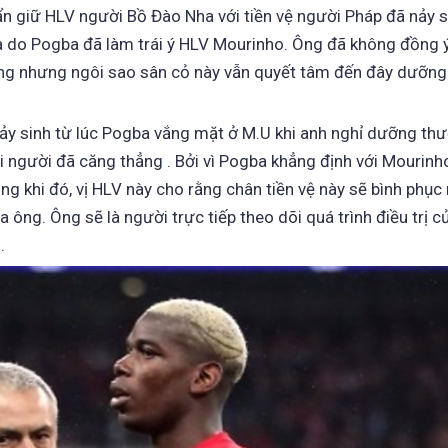
ẩn giữ HLV người Bồ Đào Nha với tiền vệ người Pháp đã nảy s
à do Pogba đã làm trái ý HLV Mourinho. Ông đã không đồng 
ng nhưng ngôi sao sân cỏ này vẫn quyết tâm đến đây dưỡng
ảy sinh từ lúc Pogba vắng mặt ở M.U khi anh nghỉ dưỡng th
i người đã căng thẳng . Bởi vì Pogba khẳng định với Mourinh
ng khi đó, vị HLV này cho rằng chân tiền vệ này sẽ bình phục
 ông. Ông sẽ là người trực tiếp theo dõi quá trình điều trị c
.