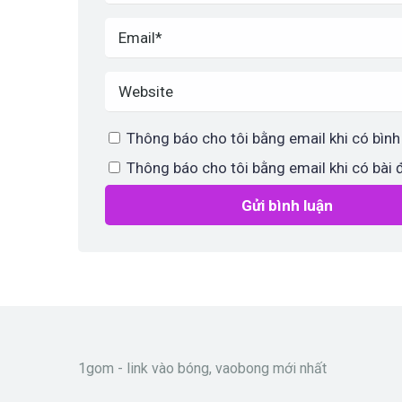
Thông báo cho tôi bằng email khi có bìn
Thông báo cho tôi bằng email khi có bài
1gom - link vào bóng, vaobong mới nhất