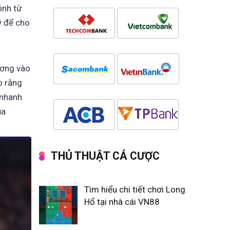
inh từ
ý để cho
ương vào
o rằng
 nhanh
ủa
THỦ THUẬT CÁ CƯỢC
Tìm hiểu chi tiết chơi Long
Hổ tại nhà cái VN88