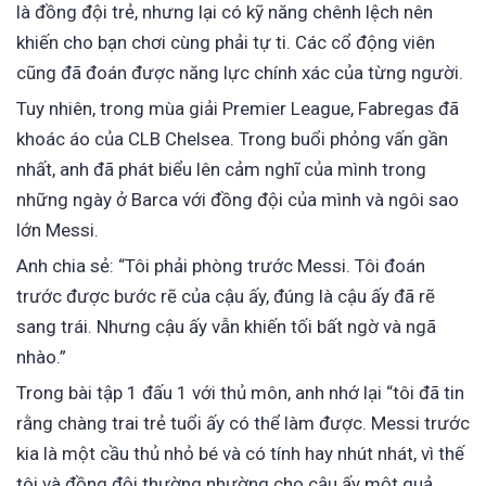
là đồng đội trẻ, nhưng lại có kỹ năng chênh lệch nên
khiến cho bạn chơi cùng phải tự ti. Các cổ động viên
cũng đã đoán được năng lực chính xác của từng người.
Tuy nhiên, trong mùa giải Premier League, Fabregas đã
khoác áo của CLB Chelsea. Trong buổi phỏng vấn gần
nhất, anh đã phát biểu lên cảm nghĩ của mình trong
những ngày ở Barca với đồng đội của mình và ngôi sao
lớn Messi.
Anh chia sẻ: “Tôi phải phòng trước Messi. Tôi đoán
trước được bước rẽ của cậu ấy, đúng là cậu ấy đã rẽ
sang trái. Nhưng cậu ấy vẫn khiến tối bất ngờ và ngã
nhào.”
Trong bài tập 1 đấu 1 với thủ môn, anh nhớ lại “tôi đã tin
rằng chàng trai trẻ tuổi ấy có thể làm được. Messi trước
kia là một cầu thủ nhỏ bé và có tính hay nhút nhát, vì thế
tôi và đồng đội thường nhường cho cậu ấy một quả