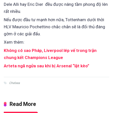
Dele Alli hay Eric Dier đều được nâng tầm phong độ lên
rất nhiều.
Nếu được đầu tư mạnh hơn nữa, Tottenham dưới thời
HLV Mauricio Pochettino chắc chắn sẽ là đối thủ đáng
gờm ở các giải đấu.
Xem thêm:
Không có sao Pháp, Liverpool lép vế trong trận
chung kết Champions League
Arteta ngã ngửa sau khi bị Arsenal “lật kèo”
Chelsea
Read More