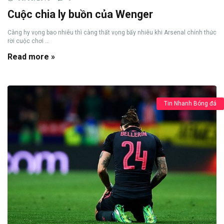
Cuộc chia ly buồn của Wenger
Càng hy vọng bao nhiêu thì càng thất vọng bấy nhiêu khi Arsenal chính thức
rời cuộc chơi ...
Read more »
Tin Nhanh Bóng đá