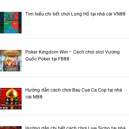
Tìm hiểu chi tiết chơi Long Hổ tại nhà cái VN88
Poker Kingdom Win – Cách chơi slot Vương
Quốc Poker tại FB88
Hướng dẫn cách chơi Bau Cua Ca Cop tại nhà
cái M88
Hướng dẫn chi tiết cách chơi Live Sicbo tại nhà