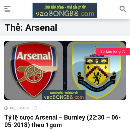
Thẻ:
Arsenal
Soi kèo bóng đá
06/05/2018
0
Tỷ lệ cược Arsenal – Burnley (22:30 – 06-
05-2018) theo 1gom