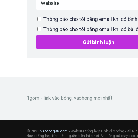
Thông báo cho tôi bằng email khi có bìn
Thông báo cho tôi bằng email khi có bài
1gom - link vào bóng, vaobong mới nhất
© 2023
vaobong88.com
- Website tổng hợp Link vào bóng - All Ri
được tổng hợp từ nhiều nguồn trên Internet. Vui lòng cá cược có 