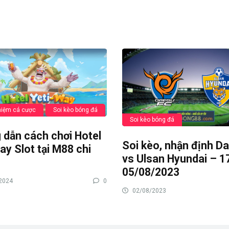
hiệm cá cược
Soi kèo bóng đá
Soi kèo bóng đá
 dẫn cách chơi Hotel
Soi kèo, nhận định D
ay Slot tại M88 chi
vs Ulsan Hyundai – 1
05/08/2023
2024
0
02/08/2023