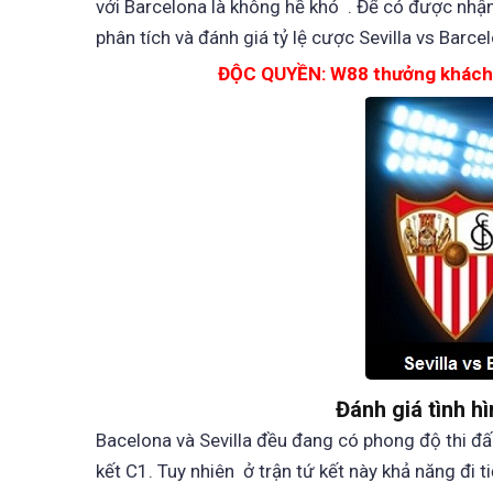
với Barcelona là không hề khó . Để có được nhận
phân tích và đánh giá tỷ lệ cược Sevilla vs Barce
ĐỘC QUYỀN: W88 thưởng khách h
Đánh giá tình h
Bacelona và Sevilla đều đang có phong độ thi đấ
kết C1. Tuy nhiên ở trận tứ kết này khả năng đi 