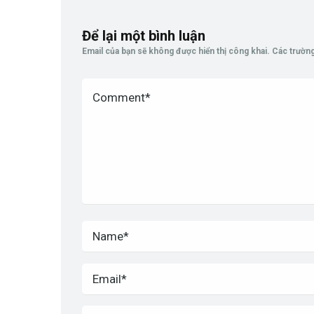
Để lại một bình luận
Email của bạn sẽ không được hiển thị công khai.
Các trườn