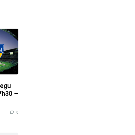
aegu
7h30 –
0