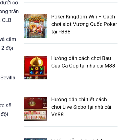
 dưới cơ
rong trấn
Poker Kingdom Win – Cách
a CLB
chơi slot Vương Quốc Poker
tại FB88
n và cầm
 2 đội
Hướng dẫn cách chơi Bau
Cua Ca Cop tại nhà cái M88
Sevilla
Hướng dẫn chi tiết cách
ợc sẽ
chơi Live Sicbo tại nhà cái
 đội
Vn88