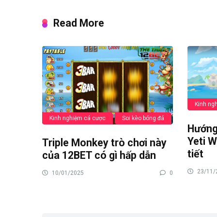
Read More
Kinh ng
Kinh nghiệm cá cược
Soi kèo bóng đá
Hướng
Yeti W
Triple Monkey trò chơi này
tiết
của 12BET có gì hấp dẫn
23/11/
10/01/2025
0