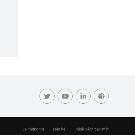
Về chúng tôi
Liên hệ
Chính sách bảo mật