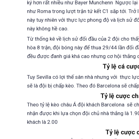
ký hơn rất nhiều như Bayer Munchenn Ngược lại B
như Roma trong lượt trận tứ kết C1 săp tới. Trở lạ
này tuy nhiên với thực lực phong độ và lịch sử 
này không hề cao.
Từ thống kê về lịch sử đối đầu của 2 đội cho thấy
hòa 8 trận, đội bóng này để thua 29/44 lần đối 
đều được đanh giá khá cao nhưng cơ hội thắng dà
Tỷ lệ cá cượ
Tuy Sevilla có lợi thế sân nhà nhưng với thực l
sẽ là đội bị chấp kèo. Theo đó Barcelona sẽ chấp 
Tỷ lệ cược ch
Theo tỷ lệ kèo châu Á đội khách Barcelona sẽ c
nhận được khi lựa chọn đội chủ nhà thắng là 1.
khách là 2.00
Tỷ lệ cược 