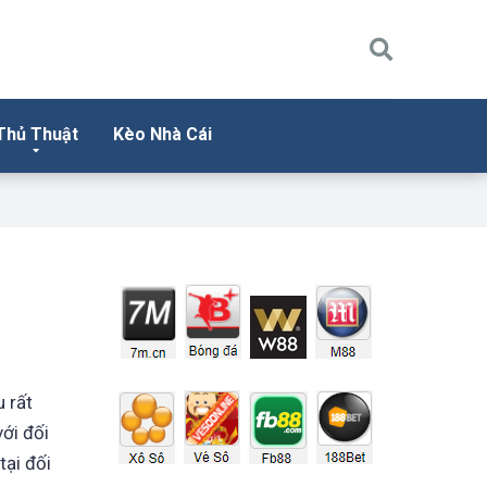
Thủ Thuật
Kèo Nhà Cái
u rất
với đối
tại đối