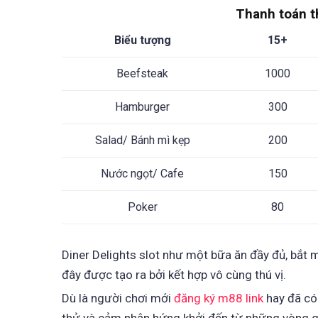
Thanh toán t
Biểu tượng
15+
Beefsteak
1000
Hamburger
300
Salad/ Bánh mì kẹp
200
Nước ngọt/ Cafe
150
Poker
80
Diner Delights slot như một bữa ăn đầy đủ, bắt m
đây được tạo ra bởi kết hợp vô cùng thú vị.
Dù là người chơi mới
đăng ký m88 link
hay đã có 