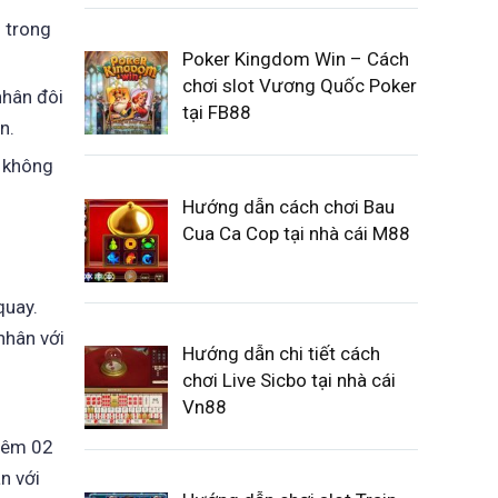
 trong
Poker Kingdom Win – Cách
chơi slot Vương Quốc Poker
nhân đôi
tại FB88
n.
à không
Hướng dẫn cách chơi Bau
Cua Ca Cop tại nhà cái M88
quay.
nhân với
Hướng dẫn chi tiết cách
chơi Live Sicbo tại nhà cái
Vn88
thêm 02
n với