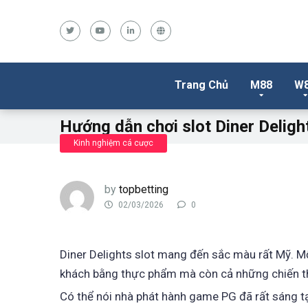
Trang Chủ
M88
W
Hướng dẫn chơi slot Diner Deligh
Kinh nghiệm cá cược
by
topbetting
02/03/2026
0
Diner Delights slot mang đến sắc màu rất Mỹ. Mộ
khách bằng thực phẩm mà còn cả những chiến th
Có thể nói nhà phát hành game PG đã rất sáng tạo