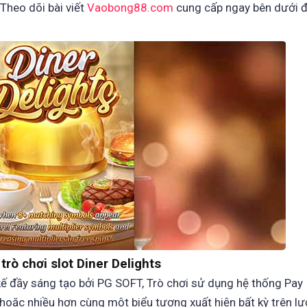
Theo dõi bài viết
Vaobong88.com
cung cấp ngay bên dưới đ
 trò chơi slot Diner Delights
 kế đầy sáng tạo bởi PG SOFT, Trò chơi sử dụng hệ thống Pay
hoặc nhiều hơn cùng một biểu tượng xuất hiện bất kỳ trên lư