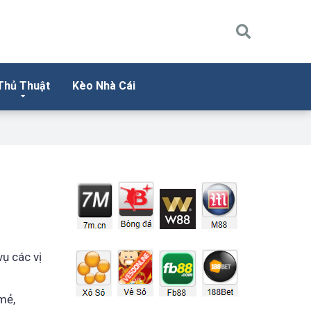
Thủ Thuật
Kèo Nhà Cái
ụ các vị
mẻ,