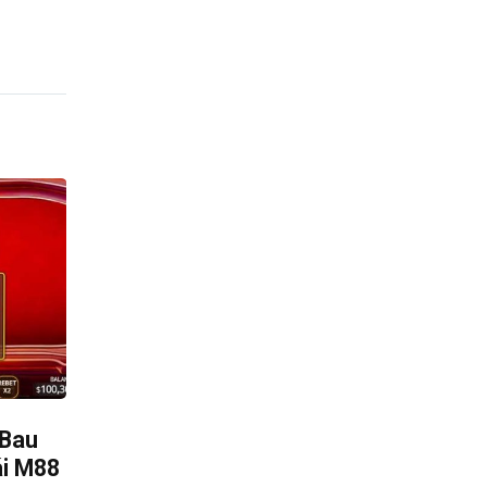
 Bau
ái M88