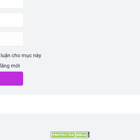
h luận cho mục này
 đăng mới