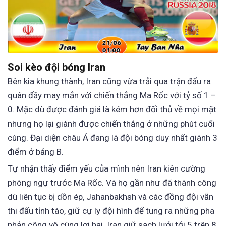
Soi kèo đội bóng Iran
Bên kia khung thành, Iran cũng vừa trải qua trận đấu ra
quân đầy may mắn với chiến thắng Ma Rốc với tỷ số 1 –
0. Mặc dù được đánh giá là kém hơn đối thủ về mọi mặt
nhưng họ lại giành được chiến thắng ở những phút cuối
cùng. Đại diện châu Á đang là đội bóng duy nhất giành 3
điểm ở bảng B.
Tự nhận thấy điểm yếu của mình nên Iran kiên cường
phòng ngự trước Ma Rốc. Và họ gần như đã thành công
dù liên tục bị dồn ép, Jahanbakhsh và các đồng đội vẫn
thi đấu tỉnh táo, giữ cự ly đội hình để tung ra những pha
phản công vô cùng lợi hại. Iran giữ sạch lưới tới 5 trên 8