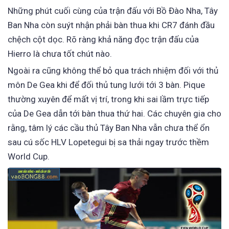
Những phút cuối cùng của trận đấu với Bồ Đào Nha, Tây
Ban Nha còn suýt nhận phải bàn thua khi CR7 đánh đầu
chệch cột dọc. Rõ ràng khả năng đọc trận đấu của
Hierro là chưa tốt chút nào.
Ngoài ra cũng không thể bỏ qua trách nhiệm đối với thủ
môn De Gea khi để đối thủ tung lưới tới 3 bàn. Pique
thường xuyên để mất vị trí, trong khi sai lầm trực tiếp
của De Gea dẫn tới bàn thua thứ hai. Các chuyên gia cho
rằng, tâm lý các cầu thủ Tây Ban Nha vẫn chưa thể ổn
sau cú sốc HLV Lopetegui bị sa thải ngay trước thềm
World Cup.