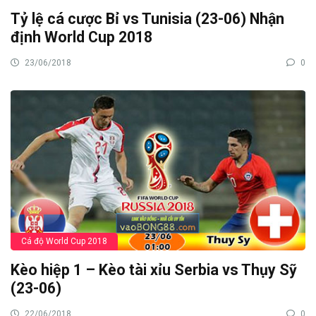
Tỷ lệ cá cược Bỉ vs Tunisia (23-06) Nhận
định World Cup 2018
23/06/2018
0
Cá độ World Cup 2018
Kèo hiệp 1 – Kèo tài xỉu Serbia vs Thụy Sỹ
(23-06)
22/06/2018
0