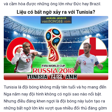
và cầm hòa được những ông lớn như Đức hay Brazil.
Liệu có bất ngờ xảy ra với Tunisia?
Tunisia là đội bóng không mấy tên tuổi và họ mang đến
Nga năm nay đội hình không có ngôi sao nào nổi bật.
Nhưng điều đáng khen ngợi là đội bóng này luôn tạo ra
những bất ngờ lớn khi vượt qua nhiều đối thủ đáng gờm