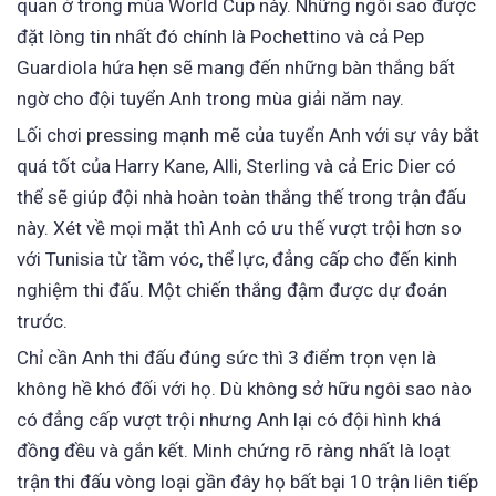
quan ở trong mùa World Cup này. Những ngôi sao được
đặt lòng tin nhất đó chính là Pochettino và cả Pep
Guardiola hứa hẹn sẽ mang đến những bàn thắng bất
ngờ cho đội tuyển Anh trong mùa giải năm nay.
Lối chơi pressing mạnh mẽ của tuyển Anh với sự vây bắt
quá tốt của Harry Kane, Alli, Sterling và cả Eric Dier có
thể sẽ giúp đội nhà hoàn toàn thắng thế trong trận đấu
này. Xét về mọi mặt thì Anh có ưu thế vượt trội hơn so
với Tunisia từ tầm vóc, thể lực, đẳng cấp cho đến kinh
nghiệm thi đấu. Một chiến thắng đậm được dự đoán
trước.
Chỉ cần Anh thi đấu đúng sức thì 3 điểm trọn vẹn là
không hề khó đối với họ. Dù không sở hữu ngôi sao nào
có đẳng cấp vượt trội nhưng Anh lại có đội hình khá
đồng đều và gắn kết. Minh chứng rõ ràng nhất là loạt
trận thi đấu vòng loại gần đây họ bất bại 10 trận liên tiếp