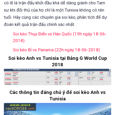
có lẽ là trận đấu khởi đầu khá dễ dàng giành cho Tam
sư khi đối thủ của họ chỉ là một Tunisia không có tên
tuổi. Hãy cùng các chuyên gia soi kèo, phân tích để dự
đoán kết quả trận đấu chính xác nhất.
Soi kèo Thụy Điển vs Hàn Quốc (19h ngày 18-06-
2018)
Soi kèo Bỉ vs Panama (22h ngày 18-06-2018)
Soi kèo Anh vs Tunisia tại Bảng G World Cup
2018
Các thông tin đáng chú ý để soi kèo Anh vs
Tunisia