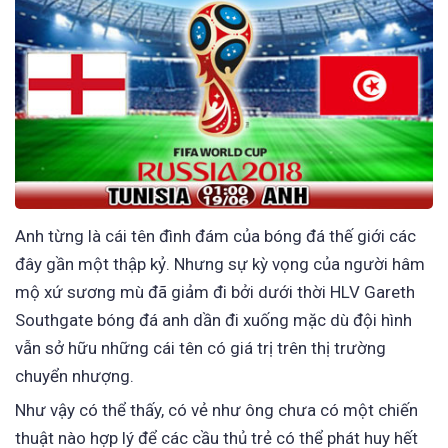
Anh từng là cái tên đình đám của bóng đá thế giới các
đây gần một thập kỷ. Nhưng sự kỳ vọng của người hâm
mộ xứ sương mù đã giảm đi bởi dưới thời HLV Gareth
Southgate bóng đá anh dần đi xuống mặc dù đội hình
vẫn sở hữu những cái tên có giá trị trên thị trường
chuyển nhượng.
Như vậy có thể thấy, có vẻ như ông chưa có một chiến
thuật nào hợp lý để các cầu thủ trẻ có thể phát huy hết