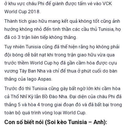
ở khu vực châu Phi để giành được tấm vé vào VCK
World Cup 2018.
Thành tích giao hữu mang kết quả không tốt cũng ảnh
hướng không nhỏ đến tinh thần các cầu thủ Tunisia, họ
đã có 3 trận liên tiếp không thắng.
Tuy nhiên Tunisia cũng đã thể hiện rằng họ không phải
đội bóng dễ bắt nạt khi trong trận giao hữu vừa qua
trước thềm World Cup họ đã gần cầm hòa được cựu
vương Tây Ban Nha và chỉ để thua ở phút cuối do bàn
thắng của Iago Aspas.
Trước đó thì Tunisia cũng gây bất ngờ lớn khi cầm hòa
cả Thổ Nhĩ Kỳ lẫn Bồ Đào Nha. Đại diện của châu Phi đã
thắng 5 và hòa 4 trong giai đoạn đó và đã bất bại trong
toàn bộ quá trình vòng loại World Cup.
Con số biết nói (Soi kèo Tunisia – Anh):