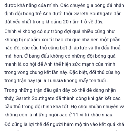
được khả năng của mình. Các chuyên gia bóng đá nhận
định đội bóng trẻ Anh dưới thời Gareth Southgate dẫn
dắt yếu nhất trong khoảng 20 năm trở về đây.
Chính vì không có sự trông đợi quá nhiều cũng như
không bị sự xăm xoi từ báo chí quê nhà nên một phần
nào đó, các cầu thủ cũng bớt đi áp lực và thi đấu thoải
mái hơn. Ở bảng đấu không có những đội bóng quá
mạnh là cơ hội để Anh thể hiện sức mạnh của mình
trong vòng chung kết lần này. Đặc biệt, đối thủ của họ
trong trận này lại là Tunisia không mấy tên tuổi..
Trong những trận đấu gần đây có thể dễ dàng nhận
thấy, Gareth Southgate đã thành công khi gắn kết các
cầu thủ trong đội hình khá tốt. Họ chơi nhuần nhuyễn và
không còn là những ngôi sao ở 11 vị trí khác nhau.
Đó cũng là lợi thế để người hâm mộ tin vào kết quả khả