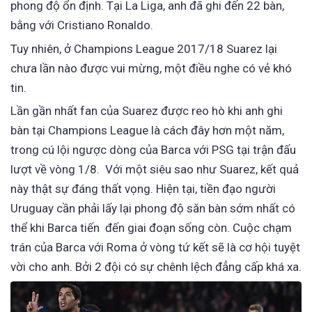
phong độ ổn định. Tại La Liga, anh đã ghi đến 22 bàn,
bằng với Cristiano Ronaldo.
Tuy nhiên, ở Champions League 2017/18 Suarez lại
chưa lần nào được vui mừng, một điều nghe có vẻ khó
tin.
Lần gần nhất fan của Suarez được reo hò khi anh ghi
bàn tại Champions League là cách đây hơn một năm,
trong cú lội ngược dòng của Barca với PSG tại trận đấu
lượt về vòng 1/8. Với một siêu sao như Suarez, kết quả
này thật sự đáng thất vọng. Hiện tại, tiền đạo người
Uruguay cần phải lấy lại phong độ săn bàn sớm nhất có
thể khi Barca tiến đến giai đoạn sống còn. Cuộc chạm
trán của Barca với Roma ở vòng tứ kết sẽ là cơ hội tuyệt
vời cho anh. Bởi 2 đội có sự chênh lệch đẳng cấp khá xa.