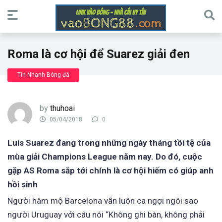
Roma là cơ hội để Suarez giải đen
Tin Nhanh Bóng đá
by
thuhoai
05/04/2018
0
Luis Suarez đang trong những ngày tháng tồi tệ của
mùa giải Champions League năm nay. Do đó, cuộc
gặp AS Roma sắp tới chính là cơ hội hiếm có giúp anh
hồi sinh
Người hâm mộ Barcelona vẫn luôn ca ngợi ngôi sao
người Uruguay với câu nói “Không ghi bàn, không phải