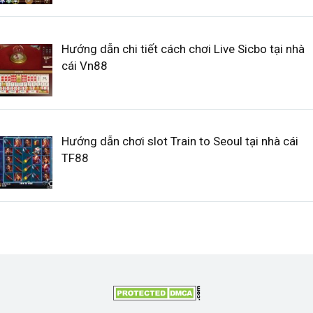
Hướng dẫn chi tiết cách chơi Live Sicbo tại nhà
cái Vn88
Hướng dẫn chơi slot Train to Seoul tại nhà cái
TF88