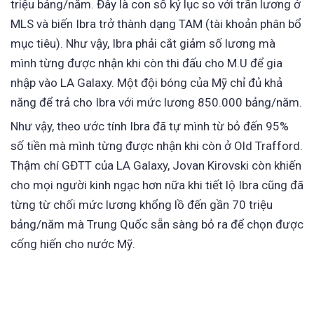
triệu bảng/năm. Đây là con số kỷ lục so với trần lương ở
MLS và biến Ibra trở thành dạng TAM (tài khoản phân bổ
mục tiêu). Như vậy, Ibra phải cắt giảm số lương mà
mình từng được nhận khi còn thi đấu cho M.U để gia
nhập vào LA Galaxy. Một đội bóng của Mỹ chỉ đủ khả
năng để trả cho Ibra với mức lương 850.000 bảng/năm.
Như vậy, theo ước tính Ibra đã tự mình từ bỏ đến 95%
số tiền mà mình từng được nhận khi còn ở Old Trafford.
Thậm chí GĐTT của LA Galaxy, Jovan Kirovski còn khiến
cho mọi người kinh ngạc hơn nữa khi tiết lộ Ibra cũng đã
từng từ chối mức lương khổng lồ đến gần 70 triệu
bảng/năm mà Trung Quốc sẵn sàng bỏ ra để chọn được
cống hiến cho nước Mỹ.