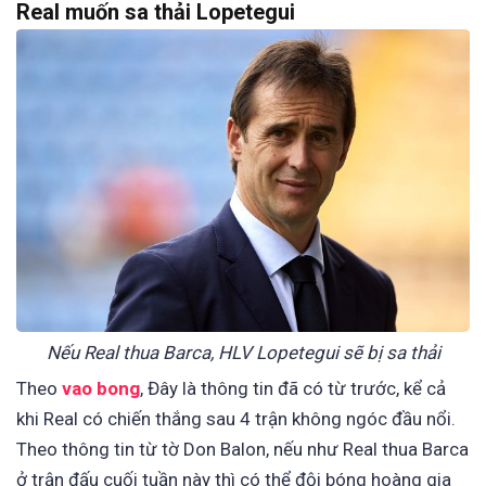
Real muốn sa thải Lopetegui
Nếu Real thua Barca, HLV Lopetegui sẽ bị sa thải
Theo
vao bong
, Đây là thông tin đã có từ trước, kể cả
khi Real có chiến thắng sau 4 trận không ngóc đầu nổi.
Theo thông tin từ tờ Don Balon, nếu như Real thua Barca
ở trận đấu cuối tuần này thì có thể đội bóng hoàng gia