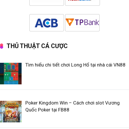
THỦ THUẬT CÁ CƯỢC
Tìm hiểu chi tiết chơi Long Hổ tại nhà cái VN88
Poker Kingdom Win – Cách chơi slot Vương
Quốc Poker tại FB88