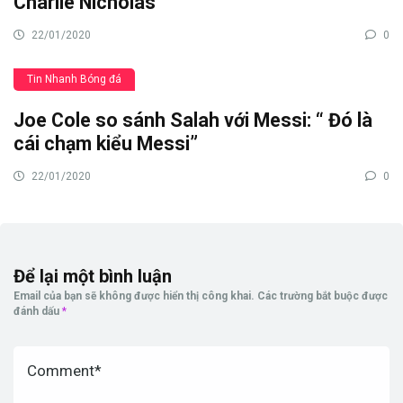
Charlie Nicholas
22/01/2020
0
Tin Nhanh Bóng đá
Joe Cole so sánh Salah với Messi: “ Đó là
cái chạm kiểu Messi”
22/01/2020
0
Để lại một bình luận
Email của bạn sẽ không được hiển thị công khai.
Các trường bắt buộc được
đánh dấu
*