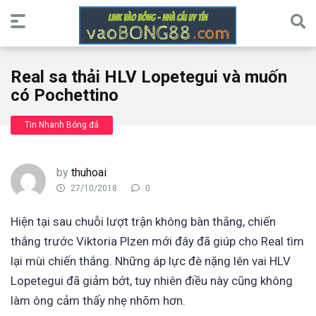
Real sa thải HLV Lopetegui và muốn
có Pochettino
Tin Nhanh Bóng đá
by
thuhoai
27/10/2018
0
Hiện tại sau chuỗi lượt trận không bàn thắng, chiến
thắng trước Viktoria Plzen mới đây đã giúp cho Real tìm
lại mùi chiến thắng. Những áp lực đè nặng lên vai HLV
Lopetegui đã giảm bớt, tuy nhiên điều này cũng không
làm ông cảm thấy nhẹ nhõm hơn.