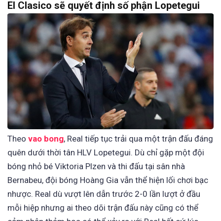
El Clasico sẽ quyết định số phận Lopetegui
Theo
vao bong
, Real tiếp tục trải qua một trận đấu đáng
quên dưới thời tân HLV Lopetegui. Dù chỉ gặp một đội
bóng nhỏ bé Viktoria Plzen và thi đấu tại sân nhà
Bernabeu, đội bóng Hoàng Gia vẫn thể hiện lối chơi bạc
nhược. Real dù vượt lên dẫn trước 2-0 lần lượt ở đầu
mỗi hiệp nhưng ai theo dõi trận đấu này cũng có thể