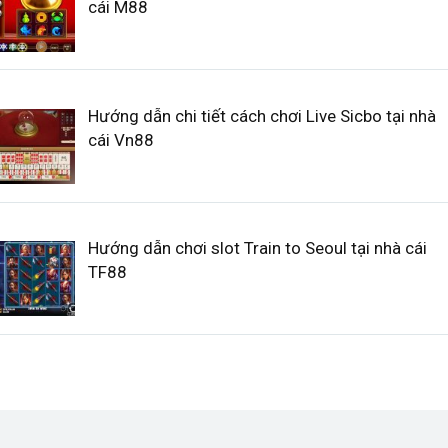
cái M88
Hướng dẫn chi tiết cách chơi Live Sicbo tại nhà
cái Vn88
Hướng dẫn chơi slot Train to Seoul tại nhà cái
TF88