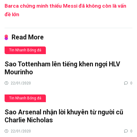
Barca chứng minh thiếu Messi đã không còn là vấn
đề lớn
Read More
Tin Nhanh Bóng đá
Sao Tottenham lên tiếng khen ngợi HLV
Mourinho
22/01/2020
0
Tin Nhanh Bóng đá
Sao Arsenal nhận lời khuyên từ người cũ
Charlie Nicholas
22/01/2020
0