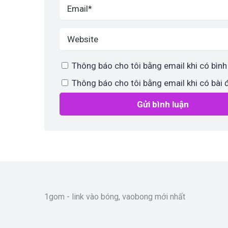
Thông báo cho tôi bằng email khi có bìn
Thông báo cho tôi bằng email khi có bài
1gom - link vào bóng, vaobong mới nhất