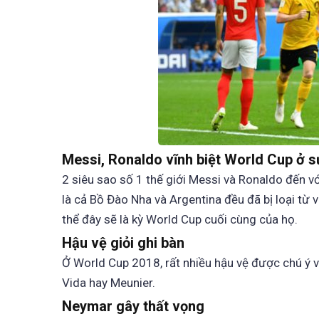
Messi, Ronaldo vĩnh biệt World Cup ở s
2 siêu sao số 1 thế giới Messi và Ronaldo đến v
là cả Bồ Đào Nha và Argentina đều đã bị loại từ
thể đây sẽ là kỳ World Cup cuối cùng của họ.
Hậu vệ giỏi ghi bàn
Ở World Cup 2018, rất nhiều hậu vệ được chú ý với
Vida hay Meunier.
Neymar gây thất vọng