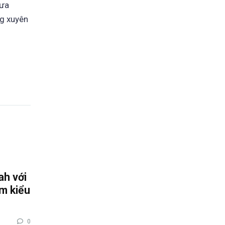
đưa
ng xuyên
ah với
ạm kiểu
0