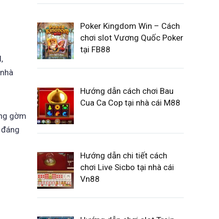
Poker Kingdom Win – Cách
chơi slot Vương Quốc Poker
tại FB88
,
 nhà
Hướng dẫn cách chơi Bau
Cua Ca Cop tại nhà cái M88
áng gờm
h đáng
Hướng dẫn chi tiết cách
chơi Live Sicbo tại nhà cái
Vn88