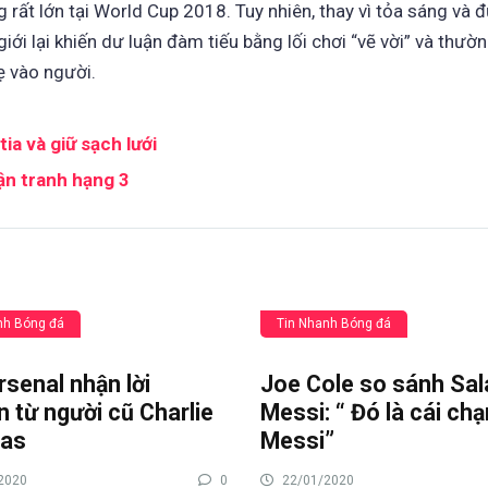
ất lớn tại World Cup 2018. Tuy nhiên, thay vì tỏa sáng và 
giới lại khiến dư luận đàm tiếu bằng lối chơi “vẽ vời” và thườ
ẹ vào người.
a và giữ sạch lưới
ận tranh hạng 3
nh Bóng đá
Tin Nhanh Bóng đá
senal nhận lời
Joe Cole so sánh Sal
 từ người cũ Charlie
Messi: “ Đó là cái ch
las
Messi”
2020
0
22/01/2020