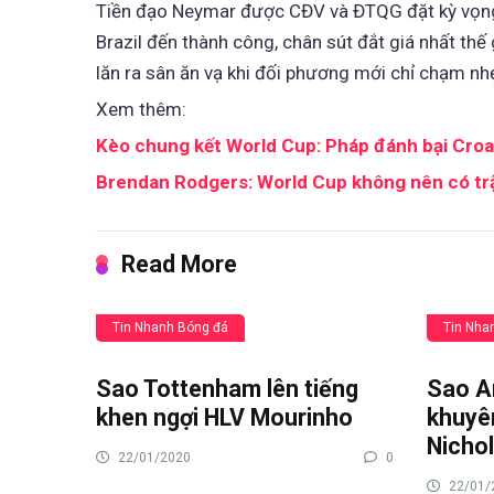
Tiền đạo Neymar được CĐV và ĐTQG đặt kỳ vọng r
Brazil đến thành công, chân sút đắt giá nhất thế 
lăn ra sân ăn vạ khi đối phương mới chỉ chạm nh
Xem thêm:
Kèo chung kết World Cup: Pháp đánh bại Croati
Brendan Rodgers: World Cup không nên có tr
Read More
Tin Nhanh Bóng đá
Tin Nha
Sao Tottenham lên tiếng
Sao Ar
khen ngợi HLV Mourinho
khuyên
Nicho
22/01/2020
0
22/01/