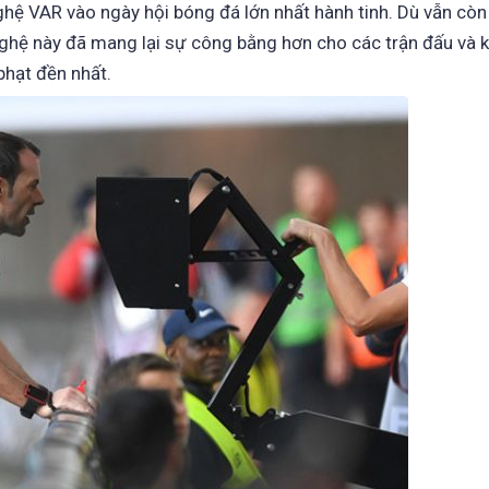
hệ VAR vào ngày hội bóng đá lớn nhất hành tinh. Dù vẫn còn 
nghệ này đã mang lại sự công bằng hơn cho các trận đấu và 
hạt đền nhất.