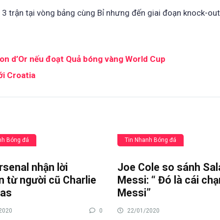
3 trận tại vòng bảng cùng Bỉ nhưng đến giai đoạn knock-out
lon d’Or nếu đoạt Quả bóng vàng World Cup
ới Croatia
nh Bóng đá
Tin Nhanh Bóng đá
senal nhận lời
Joe Cole so sánh Sal
 từ người cũ Charlie
Messi: “ Đó là cái ch
las
Messi”
2020
0
22/01/2020