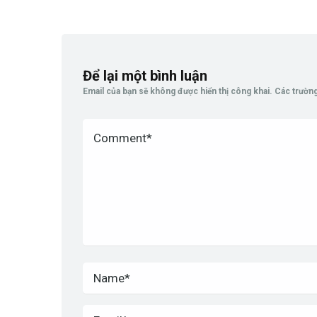
Để lại một bình luận
Email của bạn sẽ không được hiển thị công khai.
Các trườn