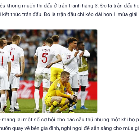
u không muốn thi đấu ở trận tranh hạng 3. Đó là trận đấu h
kết thúc trận đấu. Đó là trận đấu chỉ kéo dài hơn 1 mùa giải 
 mang lại một số cơ hội cho các cầu thủ nhưng một khi họ p
 muốn quay về bên gia đình, nghỉ ngơi để sẵn sàng cho mùa gi