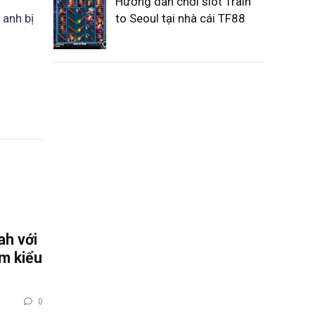
Hướng dẫn chơi slot Train
 anh bị
to Seoul tại nhà cái TF88
ah với
ạm kiểu
0