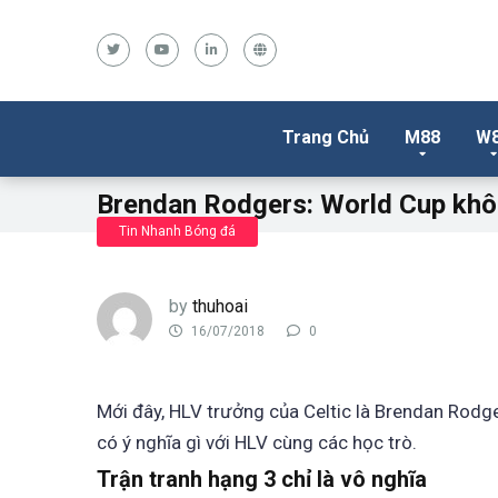
Trang Chủ
M88
W
Brendan Rodgers: World Cup khôn
Tin Nhanh Bóng đá
by
thuhoai
16/07/2018
0
Mới đây, HLV trưởng của Celtic là Brendan Rodg
có ý nghĩa gì với HLV cùng các học trò.
Trận tranh hạng 3 chỉ là vô nghĩa