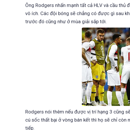
Ông Rodgers nhấn mạnh tất cả HLV và cầu thủ đề
vô ích. Các đội bóng sẽ chẳng có được gì sau khi 
trước đó cũng như ở mùa giải sắp tới.
Rodgers nói thêm nếu được vị trí hạng 3 cũng sẽ
cú sốc thất bại ở vòng bán kết thì họ sẽ chỉ còn
tiếp.