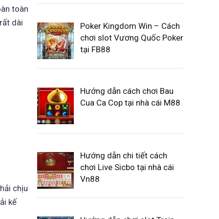
oàn toàn
rất dài
Poker Kingdom Win – Cách
chơi slot Vương Quốc Poker
tại FB88
Hướng dẫn cách chơi Bau
Cua Ca Cop tại nhà cái M88
Hướng dẫn chi tiết cách
chơi Live Sicbo tại nhà cái
Vn88
hải chịu
ải kế