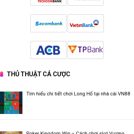
THỦ THUẬT CÁ CƯỢC
Tìm hiểu chi tiết chơi Long Hổ tại nhà cái VN88
Poker Kingdom Win – Cách chơi slot Vương