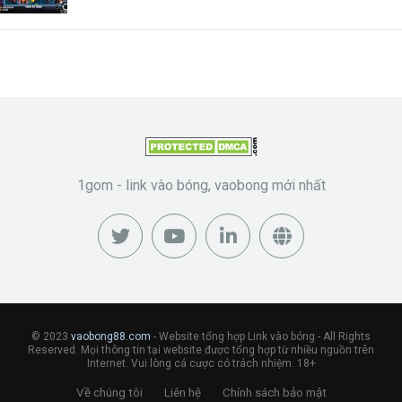
1gom - link vào bóng, vaobong mới nhất
© 2023
vaobong88.com
- Website tổng hợp Link vào bóng - All Rights
Reserved. Mọi thông tin tại website được tổng hợp từ nhiều nguồn trên
Internet. Vui lòng cá cược có trách nhiệm. 18+
Về chúng tôi
Liên hệ
Chính sách bảo mật