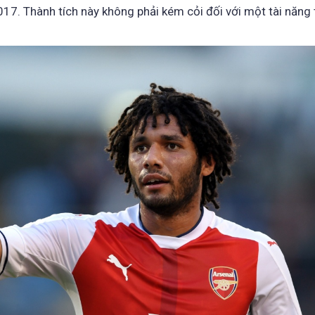
17. Thành tích này không phải kém cỏi đối với một tài năng 