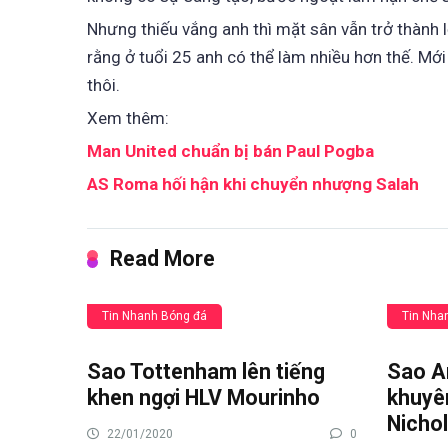
Nhưng thiếu vắng anh thì mặt sân vẫn trở thành 
rằng ở tuổi 25 anh có thể làm nhiều hơn thế. Mớ
thôi.
Xem thêm:
Man United chuẩn bị bán Paul Pogba
AS Roma hối hận khi chuyển nhượng Salah
Read More
Tin Nhanh Bóng đá
Tin Nha
Sao Tottenham lên tiếng
Sao Ar
khen ngợi HLV Mourinho
khuyên
Nicho
22/01/2020
0