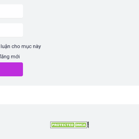
h luận cho mục này
 đăng mới