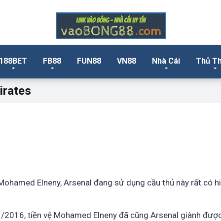
188BET
FB88
FUN88
VN88
Nhà Cái
Thủ T
irates
 Mohamed Elneny, Arsenal đang sử dụng cầu thủ này rất có h
 1/2016, tiền vệ Mohamed Elneny đã cũng Arsenal giành đượ