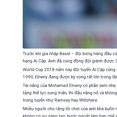
Trước khi gia nhập Basel – đội bóng hàng đầu c
hạng Ai Cập. Anh đã cùng đồng đội giành được 3
World Cup 2018 năm nay đội tuyển Ai Cập cũng đ
1990, Elneny đang được kỳ vọng rất lớn trong lần
Tài năng của Mohamed Elneny có phần xem nhẹ kh
tảng thể lực sung mãn, thi đấu năng nổ và không
trung tuyến như Ramsey hay Willshere.
Nhiều người cho rằng lối chơi của anh khá buồn n
không có sự sáng tạo, bước ngoặt làm hạn chế số 