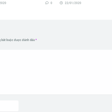
2020
0
22/01/2020
g bắt buộc được đánh dấu
*