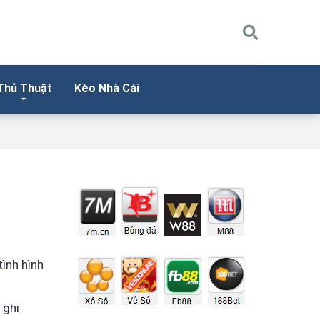
Thủ Thuật
Kèo Nhà Cái
ình hình
 ghi