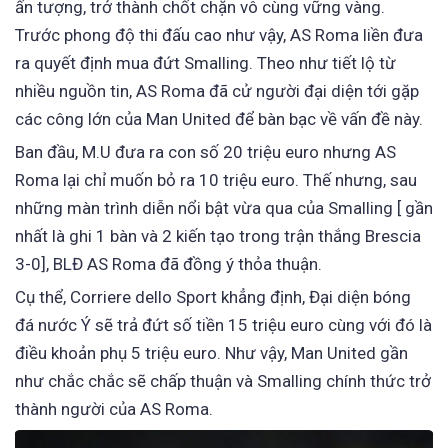
ấn tượng, trở thành chốt chặn vô cùng vững vàng.
Trước phong độ thi đấu cao như vậy, AS Roma liền đưa
ra quyết định mua đứt Smalling. Theo như tiết lộ từ
nhiều nguồn tin, AS Roma đã cử người đại diện tới gặp
các công lớn của Man United để bàn bạc về vấn đề này.
Ban đầu, M.U đưa ra con số 20 triệu euro nhưng AS
Roma lại chỉ muốn bỏ ra 10 triệu euro. Thế nhưng, sau
những màn trình diễn nổi bật vừa qua của Smalling [ gần
nhất là ghi 1 bàn và 2 kiến tạo trong trận thắng Brescia
3-0], BLĐ AS Roma đã đồng ý thỏa thuận.
Cụ thể, Corriere dello Sport khẳng định, Đại diện bóng
đá nước Ý sẽ trả đứt số tiền 15 triệu euro cùng với đó là
điều khoản phụ 5 triệu euro. Như vậy, Man United gần
như chắc chắc sẽ chấp thuận và Smalling chính thức trở
thành người của AS Roma.