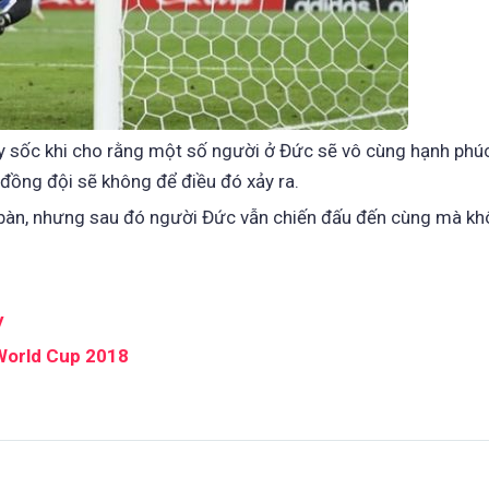
gây sốc khi cho rằng một số người ở Đức sẽ vô cùng hạnh phú
đồng đội sẽ không để điều đó xảy ra.
i bàn, nhưng sau đó người Đức vẫn chiến đấu đến cùng mà k
y
 World Cup 2018