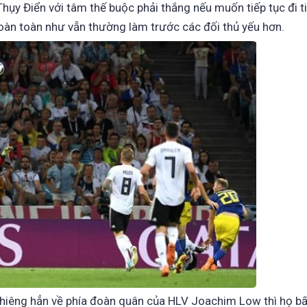
hụy Điển với tâm thế buộc phải thắng nếu muốn tiếp tục đi ti
oàn toàn như vẫn thường làm trước các đối thủ yếu hơn.
nghiêng hẳn về phía đoàn quân của HLV Joachim Low thì họ b