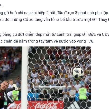
n.
 gỡ hoà chỉ sau khi hiệp 2 bắt đầu được 3 phút nhờ pha lập
sau đó những Cổ xe tăng vẫn tỏ ra bế tắc trước một ĐT Thuỵ 
ng bằng cú dứt điểm đẹp mắt từ cánh trái giúp ĐT Đức và CĐ
ắc chắn đã nắm trong tay tấm vé bước vào vòng 1/8.