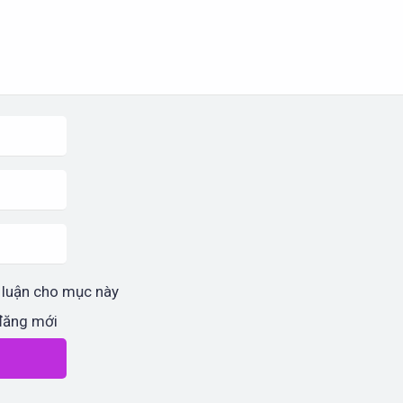
h luận cho mục này
 đăng mới