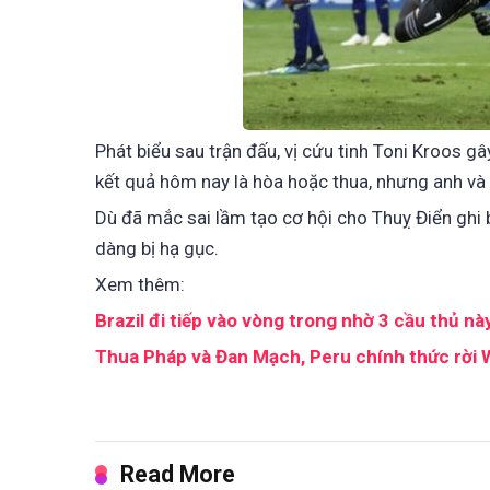
Phát biểu sau trận đấu, vị cứu tinh Toni Kroos 
kết quả hôm nay là hòa hoặc thua, nhưng anh và 
Dù đã mắc sai lầm tạo cơ hội cho Thuỵ Điển gh
dàng bị hạ gục.
Xem thêm:
Brazil đi tiếp vào vòng trong nhờ 3 cầu thủ nà
Thua Pháp và Đan Mạch, Peru chính thức rời
Read More