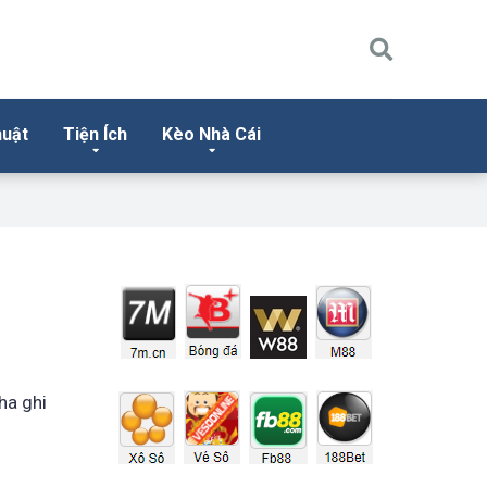
huật
Tiện Ích
Kèo Nhà Cái
ha ghi