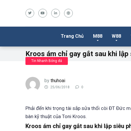
Trang Chủ
M88
W88
Kroos ám chỉ gay gắt sau khi lập
Tin Nhanh Bóng đá
by
thuhoai
25/06/2018
0
Phải đến khi trọng tài sắp sửa thổi còi ĐT Đức 
bàn kỹ thuật của Toni Kroos.
Kroos ám chỉ gay gắt sau khi lập siêu 