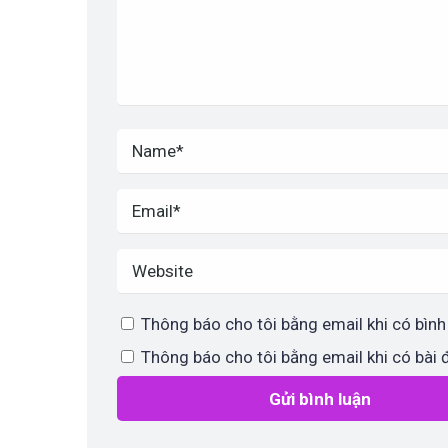
Thông báo cho tôi bằng email khi có bìn
Thông báo cho tôi bằng email khi có bài