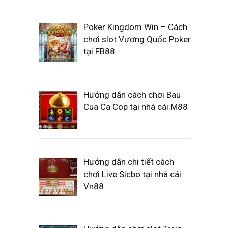
Poker Kingdom Win – Cách
chơi slot Vương Quốc Poker
tại FB88
Hướng dẫn cách chơi Bau
Cua Ca Cop tại nhà cái M88
Hướng dẫn chi tiết cách
chơi Live Sicbo tại nhà cái
Vn88