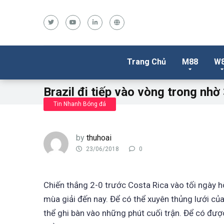
Trang Chủ
M88
W
Brazil đi tiếp vào vòng trong nhờ
Tin Nhanh Bóng đá
by
thuhoai
23/06/2018
0
Chiến thắng 2-0 trước Costa Rica vào tối ngày 
mùa giải đến nay. Để có thể xuyên thủng lưới của
thể ghi bàn vào những phút cuối trận. Để có đượ