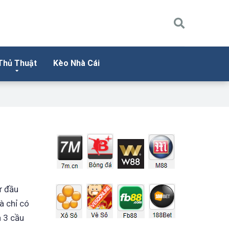
Thủ Thuật
Kèo Nhà Cái
ừ đầu
à chỉ có
n 3 cầu