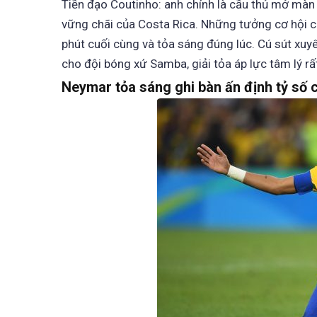
Tiền đạo Coutinho: anh chính là cầu thủ mở màn 
vững chãi của Costa Rica. Những tưởng cơ hội 
phút cuối cùng và tỏa sáng đúng lúc. Cú sút xu
cho đội bóng xứ Samba, giải tỏa áp lực tâm lý rất
Neymar tỏa sáng ghi bàn ấn định tỷ số c