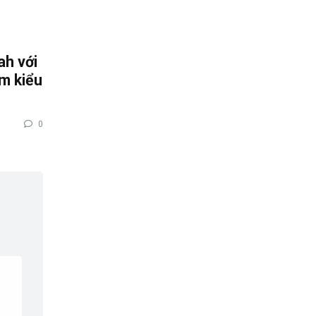
ah với
ạm kiểu
0