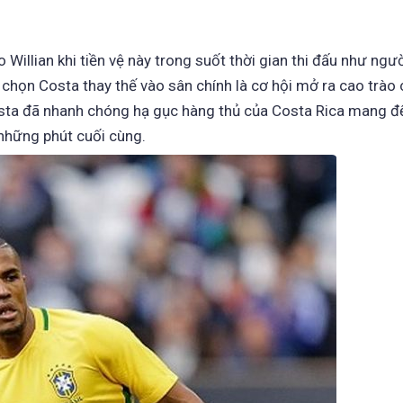
 Willian khi tiền vệ này trong suốt thời gian thi đấu như ngư
a chọn Costa thay thế vào sân chính là cơ hội mở ra cao trào 
osta đã nhanh chóng hạ gục hàng thủ của Costa Rica mang đ
 những phút cuối cùng.