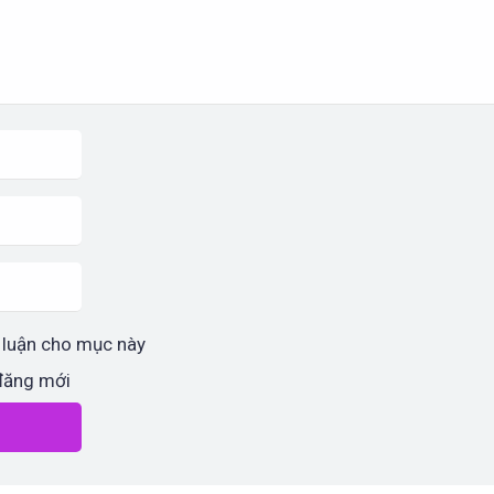
h luận cho mục này
 đăng mới